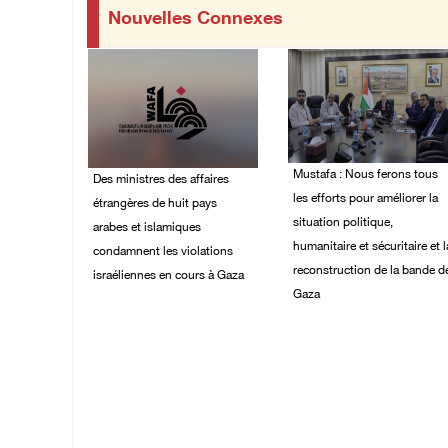
Nouvelles Connexes
Mustafa : Nous ferons tous
Des ministres des affaires
les efforts pour améliorer la
étrangères de huit pays
situation politique,
arabes et islamiques
humanitaire et sécuritaire et l
condamnent les violations
reconstruction de la bande d
israéliennes en cours à Gaza
Gaza
06/August/2026 03:06
PM
05/August/2026 03:53
PM