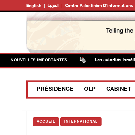
English
العربية
Centre Palestinien D’informations
sion de l'occupation à Qalqilya
Les autorités israélienn
NOUVELLES IMPORTANTES
PRÉSIDENCE
OLP
CABINET
ACCUEIL
INTERNATIONAL