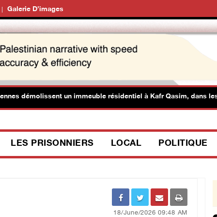
Galerie D’images
es démolissent un immeuble résidentiel à Kafr Qasim, dans les terr
LES PRISONNIERS
LOCAL
POLITIQUE
18/June/2026 09:48 AM