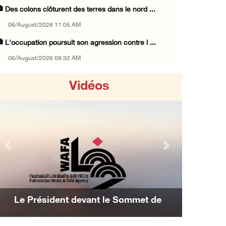
Des colons clôturent des terres dans le nord ...
06/August/2026 11:05 AM
L'occupation poursuit son agression contre l ...
06/August/2026 09:32 AM
Les autorités israéliennes démolissent un im ...
Vidéos
06/August/2026 09:10 AM
Incursion de l'occupation à Qalqilya
06/August/2026 08:26 AM
Blessures et incendies criminels de maisons ...
Previous
Next
06/August/2026 12:24 AM
Trois Palestiniens blessés lors d'une attaqu ...
06/August/2026 12:21 AM
Le Président devant le Sommet de
Des colons prennent d'assaut Beit Fajjar, au ...
Manama : Nous avons décidé d'achever la
05/August/2026 10:37 PM