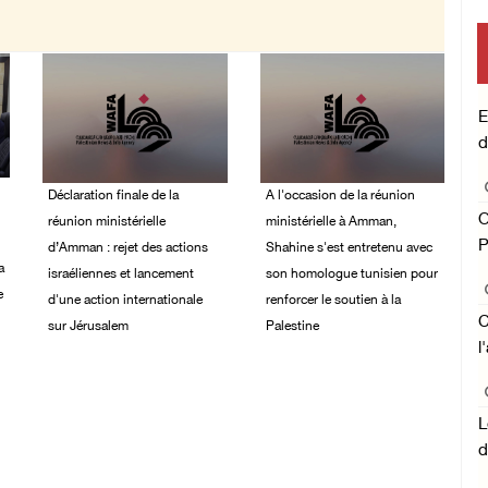
E
d
Déclaration finale de la
A l'occasion de la réunion
O
réunion ministérielle
ministérielle à Amman,
P
d’Amman : rejet des actions
Shahine s'est entretenu avec
a
israéliennes et lancement
son homologue tunisien pour
e
d'une action internationale
renforcer le soutien à la
C
sur Jérusalem
Palestine
l
05/August/2026 03:39
05/August/2026 03:11
PM
PM
L
d