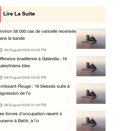
Les forces d'occupation mènent des raids sur ...
Lire La Suite
mise en œuvre des décisions du Conseil
05/August/2026 07:58 PM
Central concernant les relations avec
Croissant-Rouge : 8 blessés suite à l'attaqu ...
nviron 58 000 cas de varicelle recensés
05/August/2026 06:51 PM
ans la bande
l'État occupant
06/August/2026 04:58 PM
ffensive israélienne à Qalandia : 16
alestiniens bles
06/August/2026 04:30 PM
roissant-Rouge : 16 blessés suite à
'agression de l’o
06/August/2026 01:42 PM
es forces d'occupation rasent 4
unams à Battir, à l'o