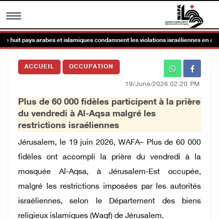
e huit pays arabes et islamiques condamnent les violations israéliennes en cour
MENU
ACCUEIL
OCCUPATION
h
Galerie d’images
19/June/2026 02:20 PM
Plus de 60 000 fidèles participent à la prière
Centre palestinien
du vendredi à Al-Aqsa malgré les
restrictions israéliennes
rmations
Jérusalem, le 19 juin 2026, WAFA– Plus de 60 000
fidèles ont accompli la prière du vendredi à la
العربية
mosquée Al-Aqsa, à Jérusalem-Est occupée,
malgré les restrictions imposées par les autorités
English
israéliennes, selon le Département des biens
religieux islamiques (Waqf) de Jérusalem.