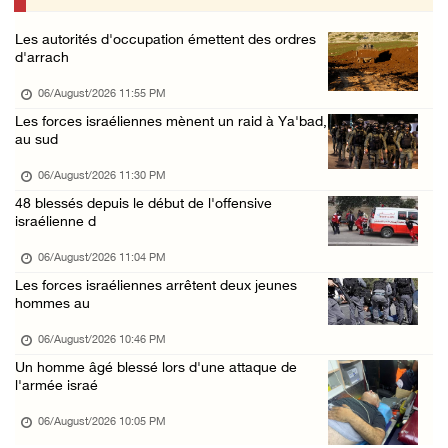
06/August/2026 03:06 PM
Les autorités d'occupation émettent des ordres
Croissant-Rouge : 16 blessés suite à l'agres ...
d'arrach
06/August/2026 01:42 PM
06/August/2026 11:55 PM
Les forces d'occupation rasent 4 dunams à Ba ...
Les forces israéliennes mènent un raid à Ya'bad,
au sud
06/August/2026 12:57 PM
La présidence condamne et met en garde l'occ ...
06/August/2026 11:30 PM
48 blessés depuis le début de l'offensive
06/August/2026 12:16 PM
israélienne d
Les forces d'occupation démolissent une mais ...
06/August/2026 11:04 PM
06/August/2026 12:08 PM
Les forces israéliennes arrêtent deux jeunes
Des colons clôturent des terres dans le nord ...
hommes au
06/August/2026 11:05 AM
06/August/2026 10:46 PM
L'occupation poursuit son agression contre l ...
Un homme âgé blessé lors d'une attaque de
l'armée israé
06/August/2026 09:32 AM
06/August/2026 10:05 PM
Les autorités israéliennes démolissent un im ...