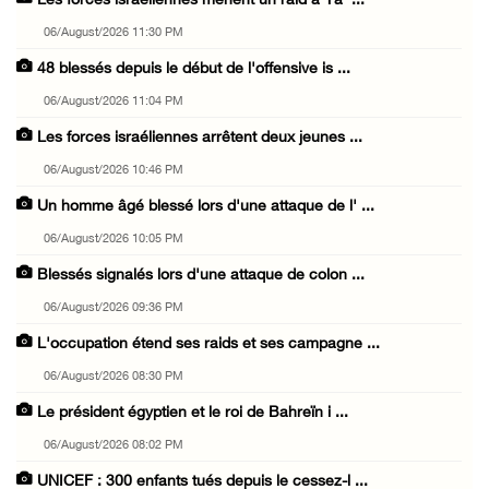
Les forces israéliennes mènent un raid à Ya' ...
06/August/2026 11:30 PM
48 blessés depuis le début de l'offensive is ...
06/August/2026 11:04 PM
Les forces israéliennes arrêtent deux jeunes ...
06/August/2026 10:46 PM
Un homme âgé blessé lors d'une attaque de l' ...
06/August/2026 10:05 PM
Blessés signalés lors d'une attaque de colon ...
06/August/2026 09:36 PM
L'occupation étend ses raids et ses campagne ...
06/August/2026 08:30 PM
Le président égyptien et le roi de Bahreïn i ...
06/August/2026 08:02 PM
UNICEF : 300 enfants tués depuis le cessez-l ...