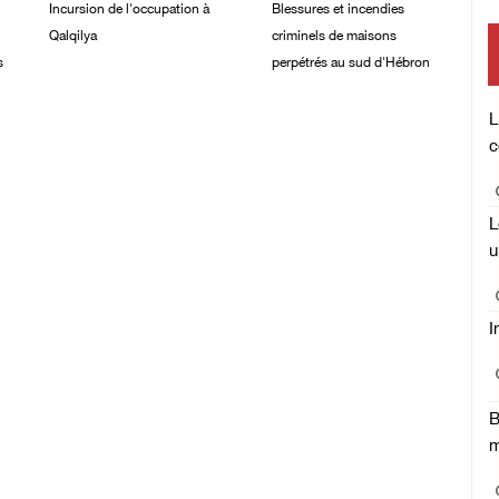
Incursion de l'occupation à
Blessures et incendies
Qalqilya
criminels de maisons
s
perpétrés au sud d'Hébron
06/August/2026 08:26
AM
06/August/2026 12:24
L
AM
c
L
u
I
B
m