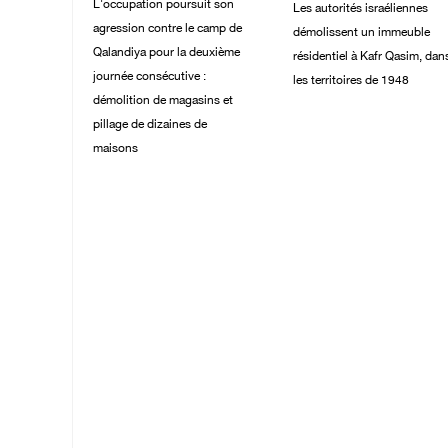
L'occupation poursuit son
Les autorités israéliennes
agression contre le camp de
démolissent un immeuble
Qalandiya pour la deuxième
résidentiel à Kafr Qasim, dan
journée consécutive :
les territoires de 1948
démolition de magasins et
06/August/2026 09:10
pillage de dizaines de
AM
maisons
06/August/2026 09:32
AM