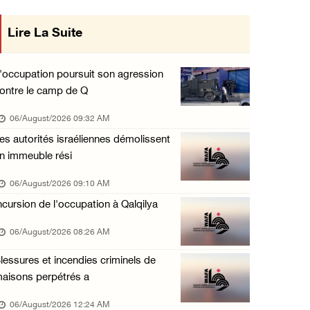
Le gouverneur de Jénine informe le représent ...
Lire La Suite
mise en œuvre des décisions du Conseil
05/August/2026 02:13 PM
Central concernant les relations avec
L'occupation continue d'envahir le camp de Q ...
'occupation poursuit son agression
05/August/2026 01:57 PM
ontre le camp de Q
l'État occupant
Des colons volent de l'eau dans les villes d ...
06/August/2026 09:32 AM
05/August/2026 01:24 PM
es autorités israéliennes démolissent
n immeuble rési
Le Parlement arabe condamne l'escalade de l' ...
05/August/2026 01:21 PM
06/August/2026 09:10 AM
ncursion de l'occupation à Qalqilya
Une réunion ministérielle est lancée à Amman ...
05/August/2026 01:16 PM
06/August/2026 08:26 AM
Les détenues de la prison « Damon » sont con ...
lessures et incendies criminels de
05/August/2026 12:47 PM
aisons perpétrés a
Des colons inscrivent des slogans racistes s ...
06/August/2026 12:24 AM