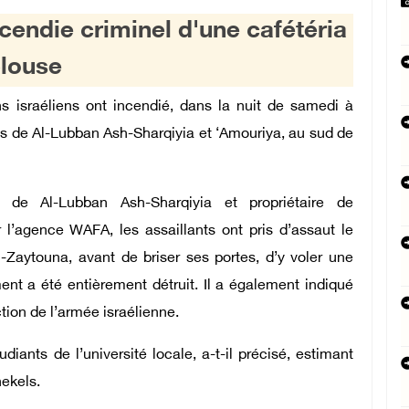
ncendie criminel d'une cafétéria
plouse
s israéliens ont incendié, dans la nuit de samedi à
tés de Al-Lubban Ash-Sharqiyia et ‘Amouriya, au sud de
 de Al-Lubban Ash-Sharqiyia et propriétaire de
r l’agence WAFA, les assaillants ont pris d’assaut le
Al-Zaytouna, avant de briser ses portes, d’y voler une
ent a été entièrement détruit. Il a également indiqué
ction de l’armée israélienne.
diants de l’université locale, a-t-il précisé, estimant
hekels.