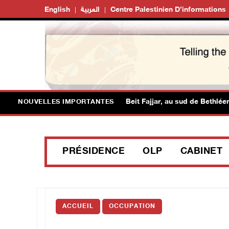
English
العربية
Centre Palestinien D’informations
Des colons prennent d'assaut Beit Fajjar, au sud de Bethléem
NOUVELLES IMPORTANTES
PRÉSIDENCE
OLP
CABINET
ACCUEIL
OCCUPATION