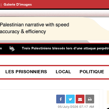
Galerie D’images
Trois Palestiniens blessés lors d'une attaque perpétrée p
LES PRISONNIERS
LOCAL
POLITIQUE
05/July/2026 07:17 AM