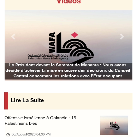
Vidéos
Blessures et incendies criminels de maisons ...
06/August/2026 12:24 AM
Trois Palestiniens blessés lors d'une attaqu ...
06/August/2026 12:21 AM
Previous
Next
Des colons prennent d'assaut Beit Fajjar, au ...
05/August/2026 10:37 PM
Les forces d'occupation mènent des raids sur ...
ma : Nous avons
Les avions d'occupation continuent de bomb
isions du Conseil
05/August/2026 07:58 PM
'État occupant
Croissant-Rouge : 8 blessés suite à l'attaqu ...
05/August/2026 06:51 PM
Lire La Suite
Offensive israélienne à Qalandia : 16
Palestiniens bles
06/August/2026 04:30 PM