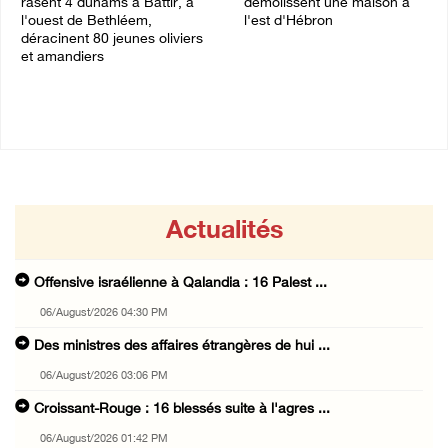
rasent 4 dunams à Battir, à
démolissent une maison à
l'ouest de Bethléem,
l'est d'Hébron
déracinent 80 jeunes oliviers
06/August/2026 12:08 PM
et amandiers
06/August/2026 12:57 PM
Actualités
Offensive israélienne à Qalandia : 16 Palest ...
06/August/2026 04:30 PM
Des ministres des affaires étrangères de hui ...
06/August/2026 03:06 PM
Croissant-Rouge : 16 blessés suite à l'agres ...
06/August/2026 01:42 PM