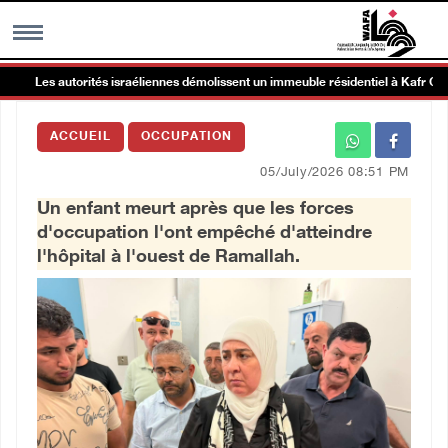
Les autorités israéliennes démolissent un immeuble résidentiel à Kafr Qasim, 
MENU
ACCUEIL
OCCUPATION
h
Galerie d’images
05/July/2026 08:51 PM
Un enfant meurt après que les forces
Centre palestinien
d'occupation l'ont empêché d'atteindre
l'hôpital à l'ouest de Ramallah.
rmations
العربية
English