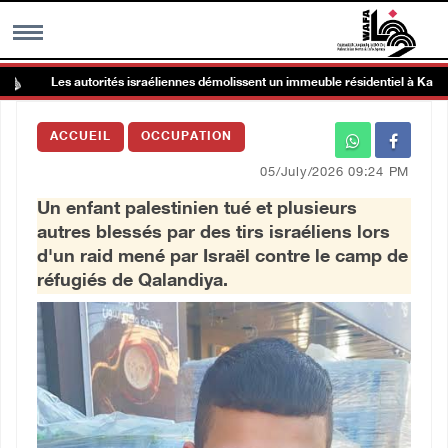
Les autorités israéliennes démolissent un immeuble résidentiel à Kafr Qasi
MENU
ACCUEIL
OCCUPATION
h
Galerie d’images
05/July/2026 09:24 PM
Un enfant palestinien tué et plusieurs
Centre palestinien
autres blessés par des tirs israéliens lors
d'un raid mené par Israël contre le camp de
rmations
réfugiés de Qalandiya.
العربية
English