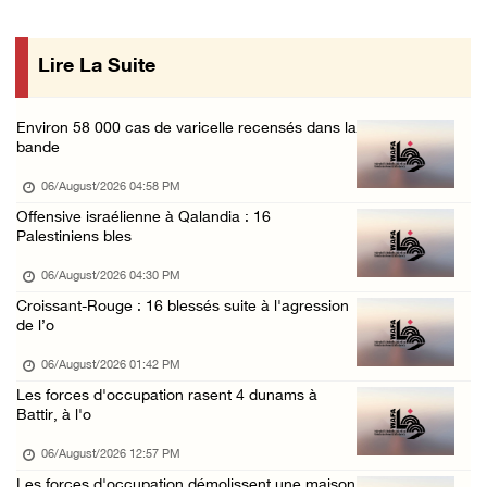
Les forces d'occupation mènent des raids sur ...
05/August/2026 07:58 PM
Lire La Suite
Croissant-Rouge : 8 blessés suite à l'attaqu ...
05/August/2026 06:51 PM
Environ 58 000 cas de varicelle recensés dans la
bande
06/August/2026 04:58 PM
Offensive israélienne à Qalandia : 16
Palestiniens bles
06/August/2026 04:30 PM
Croissant-Rouge : 16 blessés suite à l'agression
de l’o
06/August/2026 01:42 PM
Les forces d'occupation rasent 4 dunams à
Battir, à l'o
06/August/2026 12:57 PM
Les forces d'occupation démolissent une maison