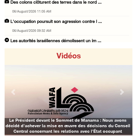
Des colons clôturent des terres dans le nord ...
06/August/2026 11:05 AM
L'occupation poursuit son agression contre l ...
06/August/2026 09:32 AM
Les autorités israéliennes démolissent un im ...
06/August/2026 09:10 AM
Vidéos
Incursion de l'occupation à Qalqilya
06/August/2026 08:26 AM
Blessures et incendies criminels de maisons ...
06/August/2026 12:24 AM
Previous
Next
Trois Palestiniens blessés lors d'une attaqu ...
06/August/2026 12:21 AM
Des colons prennent d'assaut Beit Fajjar, au ...
t devant le Sommet de Manama : Nous avons
Les avions d'oc
er la mise en œuvre des décisions du Conseil
05/August/2026 10:37 PM
cernant les relations avec l'État occupant