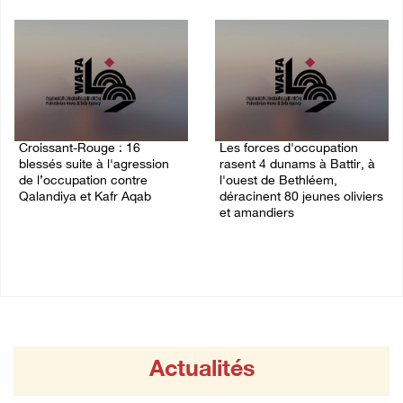
06/August/2026 04:30 PM
Croissant-Rouge : 16
Les forces d'occupation
blessés suite à l'agression
rasent 4 dunams à Battir, à
de l’occupation contre
l'ouest de Bethléem,
Qalandiya et Kafr Aqab
déracinent 80 jeunes oliviers
et amandiers
06/August/2026 01:42 PM
06/August/2026 12:57 PM
Actualités