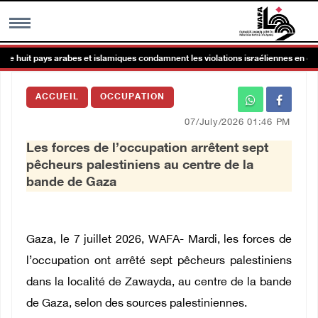
e huit pays arabes et islamiques condamnent les violations israéliennes en cour
MENU
ACCUEIL
OCCUPATION
h
Galerie d’images
07/July/2026 01:46 PM
Les forces de l’occupation arrêtent sept
Centre palestinien
pêcheurs palestiniens au centre de la
bande de Gaza
rmations
العربية
Gaza, le 7 juillet 2026, WAFA- Mardi, les forces de
l’occupation ont arrêté sept pêcheurs palestiniens
English
dans la localité de Zawayda, au centre de la bande
de Gaza, selon des sources palestiniennes.