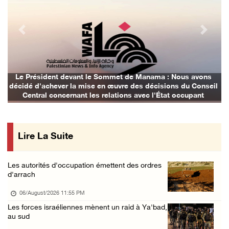
Les forces israéliennes ferment les abords d ...
06/August/2026 06:24 PM
Previous
Next
Tubas : déploiement militaire israélien et t ...
06/August/2026 05:44 PM
Environ 58 000 cas de varicelle recensés dan ...
Le Président devant le Sommet de Manama : Nous avons
décidé d'achever la mise en œuvre des décisions du Conseil
06/August/2026 04:58 PM
Central concernant les relations avec l'État occupant
Offensive israélienne à Qalandia : 16 Palest ...
06/August/2026 04:30 PM
Lire La Suite
Des ministres des affaires étrangères de hui ...
06/August/2026 03:06 PM
Les autorités d'occupation émettent des ordres
Croissant-Rouge : 16 blessés suite à l'agres ...
d'arrach
06/August/2026 01:42 PM
06/August/2026 11:55 PM
Les forces d'occupation rasent 4 dunams à Ba ...
Les forces israéliennes mènent un raid à Ya'bad,
au sud
06/August/2026 12:57 PM