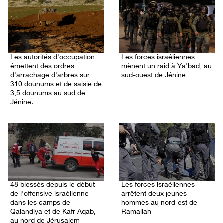
Les autorités d'occupation
Les forces israéliennes
émettent des ordres
mènent un raid à Ya'bad, au
d'arrachage d'arbres sur
sud-ouest de Jénine
310 dounums et de saisie de
06/August/2026 11:30 PM
3,5 dounums au sud de
Jénine.
06/August/2026 11:55 PM
48 blessés depuis le début
Les forces israéliennes
de l'offensive israélienne
arrêtent deux jeunes
dans les camps de
hommes au nord-est de
Qalandiya et de Kafr Aqab,
Ramallah
au nord de Jérusalem