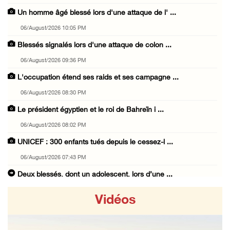
Un homme âgé blessé lors d'une attaque de l' ...
06/August/2026 10:05 PM
Blessés signalés lors d'une attaque de colon ...
06/August/2026 09:36 PM
L'occupation étend ses raids et ses campagne ...
06/August/2026 08:30 PM
Le président égyptien et le roi de Bahreïn i ...
06/August/2026 08:02 PM
UNICEF : 300 enfants tués depuis le cessez-l ...
06/August/2026 07:43 PM
Deux blessés, dont un adolescent, lors d’une ...
06/August/2026 07:10 PM
Vidéos
Israël restitue la dépouille d’Alaa Sobeh, d ...
06/August/2026 07:02 PM