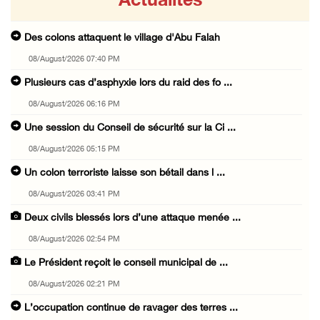
Actualités
Des colons attaquent le village d'Abu Falah
08/August/2026 07:40 PM
Plusieurs cas d’asphyxie lors du raid des fo ...
08/August/2026 06:16 PM
Une session du Conseil de sécurité sur la Ci ...
08/August/2026 05:15 PM
Un colon terroriste laisse son bétail dans l ...
08/August/2026 03:41 PM
Deux civils blessés lors d’une attaque menée ...
08/August/2026 02:54 PM
Le Président reçoit le conseil municipal de ...
08/August/2026 02:21 PM
L’occupation continue de ravager des terres ...