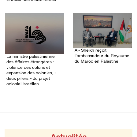
03/August/2026 10:28 PM
04/August/2026 12:16 PM
Al- Sheikh reçoit
l'ambassadeur du Royaume
La ministre palestinienne
du Maroc en Palestine.
des Affaires étrangères :
violence des colons et
02/August/2026 06:36 PM
expansion des colonies, «
deux piliers » du projet
colonial israélien
03/August/2026 05:19 PM