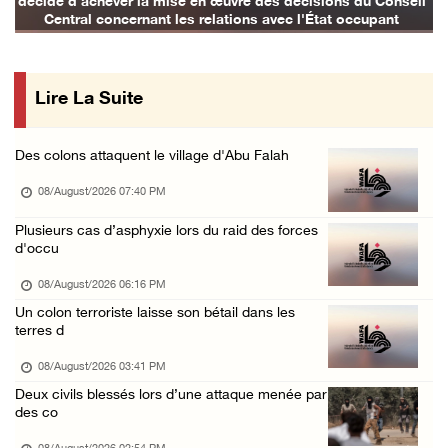
décidé d'achever la mise en œuvre des décisions du Conseil
07/August/2026 10:52 PM
Central concernant les relations avec l'État occupant
Les forces israéliennes bloquent les accès à ...
07/August/2026 10:31 PM
Lire La Suite
Les forces d'occupation israéliennes entrave ...
07/August/2026 09:21 PM
Des colons attaquent le village d'Abu Falah
Trois Palestiniens blessés lors d'une agress ...
08/August/2026 07:40 PM
07/August/2026 09:00 PM
Club des prisonniers palestiniens : Le renou ...
Plusieurs cas d’asphyxie lors du raid des forces
d'occu
07/August/2026 08:47 PM
08/August/2026 06:16 PM
Un colon terroriste laisse son bétail dans les
terres d
08/August/2026 03:41 PM
Deux civils blessés lors d’une attaque menée par
des co