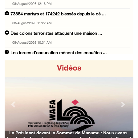
08/August/2026 12:16 PM
73384 martyrs et 174242 blessés depuis le dé ...
08/August/2026 11:22 AM
Des colons terroristes attaquent une maison ...
08/August/2026 10:31 AM
Les forces d’occupation mènent des enquêtes ...
08/August/2026 10:24 AM
Vidéos
L’occupation installe un poste de contrôle m ...
08/August/2026 09:45 AM
3 blessés par des balles d’occupation au nor ...
08/August/2026 09:20 AM
Previous
Next
Les forces israéliennes mènent un raid à Bet ...
07/August/2026 11:41 PM
Les forces israéliennes arrêtent un garçon d ...
Le Président devant le Sommet de Manama : Nous avons