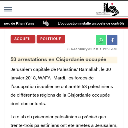
 nord de Khan Yunis
L’occupation installe un poste de contrôle milit
MENU
ACCUEIL
POLITIQUE
h
Galerie d’images
30/January/2018 10:29 AM
53 arrestations en Cisjordanie occupée
Centre palestinien
Jérusalem capitale de Palestine
/ Ramallah, le 30
rmations
janvier 2018, WAFA- Mardi, les forces de
l’occupation israélienne ont arrêté 53 palestiniens
العربية
de différentes régions de la Cisjordanie occupée
dont des enfants.
English
Le club du prisonnier palestinien a précisé que
trente-trois palestiniens ont été arrêtés à Jérusalem,