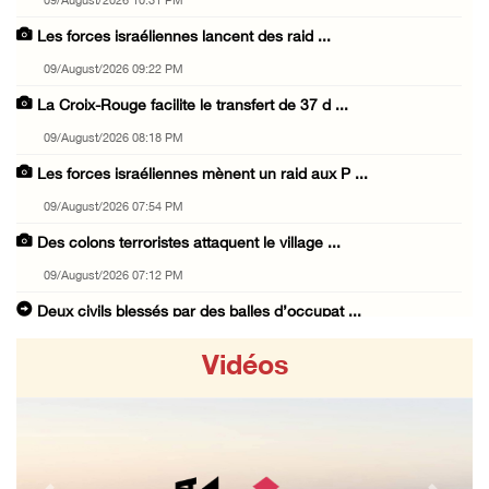
09/August/2026 10:31 PM
Les forces israéliennes lancent des raid ...
09/August/2026 09:22 PM
La Croix-Rouge facilite le transfert de 37 d ...
09/August/2026 08:18 PM
Les forces israéliennes mènent un raid aux P ...
09/August/2026 07:54 PM
Des colons terroristes attaquent le village ...
09/August/2026 07:12 PM
Deux civils blessés par des balles d’occupat ...
09/August/2026 05:40 PM
Vidéos
Les colons envahissent les terres des citoye ...
09/August/2026 04:41 PM
Shahin : La réunion d’Amman appelle à une ac ...
09/August/2026 04:23 PM