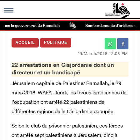
dans le gouvernorat de Ramallah
Bombardements d'artillerie et tirs 
MENU
ACCUEIL
POLITIQUE
h
Galerie d’images
29/March/2018 12:08 PM
22 arrestations en Cisjordanie dont un
Centre palestinien
directeur et un handicapé
Jérusalem capitale de Palestine/ Ramallah, le 29
rmations
mars 2018, WAFA- Jeudi, les forces israéliennes de
l’occupation ont arrêté 22 palestiniens de
العربية
différentes régions de la Cisjordanie occupée.
English
Selon le club du prisonnier palestinien, ces forces
ont arrêté sept palestiniens à Jérusalem, cinq à