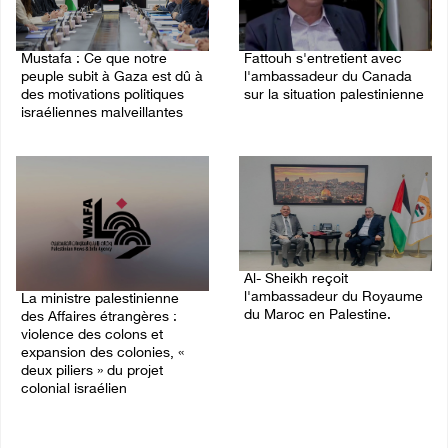
Mustafa : Ce que notre
Fattouh s'entretient avec
peuple subit à Gaza est dû à
l'ambassadeur du Canada
des motivations politiques
sur la situation palestinienne
israéliennes malveillantes
03/August/2026 10:28 PM
04/August/2026 12:16 PM
Al- Sheikh reçoit
l'ambassadeur du Royaume
La ministre palestinienne
du Maroc en Palestine.
des Affaires étrangères :
violence des colons et
02/August/2026 06:36 PM
expansion des colonies, «
deux piliers » du projet
colonial israélien
03/August/2026 05:19 PM