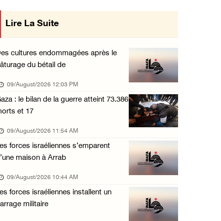
Des colons attaquent une mosquée dans la bou ...
Lire La Suite
mise en œuvre des décisions du Conseil
08/August/2026 09:28 PM
Central concernant les relations avec
Des colons attaquent le village d'Abu Falah
es cultures endommagées après le
08/August/2026 07:40 PM
âturage du bétail de
l'État occupant
Plusieurs cas d’asphyxie lors du raid des fo ...
09/August/2026 12:03 PM
08/August/2026 06:16 PM
aza : le bilan de la guerre atteint 73.386
orts et 17
Une session du Conseil de sécurité sur la Ci ...
08/August/2026 05:15 PM
09/August/2026 11:54 AM
es forces israéliennes s’emparent
Un colon terroriste laisse son bétail dans l ...
’une maison à Arrab
08/August/2026 03:41 PM
09/August/2026 10:44 AM
Deux civils blessés lors d’une attaque menée ...
es forces israéliennes installent un
08/August/2026 02:54 PM
arrage militaire
Le Président reçoit le conseil municipal de ...