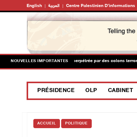
English
العربية
Centre Palestinien D’informations
ivils blessés lors d'une attaque perpétrée par des colons terroris
NOUVELLES IMPORTANTES
PRÉSIDENCE
OLP
CABINET
ACCUEIL
POLITIQUE