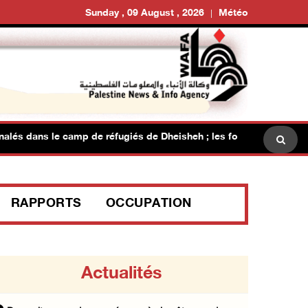
Sunday , 09 August , 2026
Météo
s dans le camp de réfugiés de Dheisheh ; les forces israéliennes m
RAPPORTS
OCCUPATION
Actualités