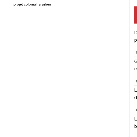
PM
projet colonial israélien
03/August/2026 05:19
PM
D
p
G
m
L
d
L
b