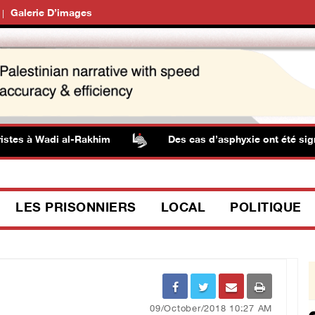
Galerie D’images
tes à Wadi al-Rakhim
Des cas d’asphyxie ont été signalé
LES PRISONNIERS
LOCAL
POLITIQUE
09/October/2018 10:27 AM