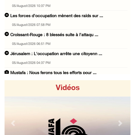
05/August/2026 10:37 PM
Les forces d'occupation mènent des raids sur ...
05/August/2026 07:58 PM
Croissant-Rouge : 8 blessés suite à l'attaqu ...
05/August/2026 06:51 PM
Jérusalem : L'occupation arrête une citoyenn ...
05/August/2026 04:37 PM
Mustafa : Nous ferons tous les efforts pour ...
05/August/2026 03:53 PM
Vidéos
Déclaration finale de la réunion ministériel ...
05/August/2026 03:39 PM
A l'occasion de la réunion ministérielle à A ...
05/August/2026 03:11 PM
Previous
Next
L'occupation arrête neuf jeunes lors de raid ...