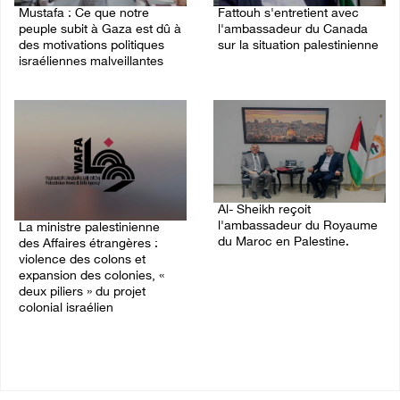
Mustafa : Ce que notre
Fattouh s'entretient avec
peuple subit à Gaza est dû à
l'ambassadeur du Canada
des motivations politiques
sur la situation palestinienne
israéliennes malveillantes
03/August/2026 10:28 PM
04/August/2026 12:16 PM
Al- Sheikh reçoit
l'ambassadeur du Royaume
La ministre palestinienne
du Maroc en Palestine.
des Affaires étrangères :
violence des colons et
02/August/2026 06:36 PM
expansion des colonies, «
deux piliers » du projet
colonial israélien
03/August/2026 05:19 PM