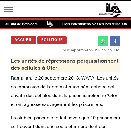
r, au sud de Bethléem
Trois Palestiniens blessés lors d'une attaque
MENU
ACCUEIL
POLITIQUE
h
Galerie d’images
20/September/2018 12:45 PM
Les unités de répressions perquisitionnent
Centre palestinien
des cellules à Ofer
Ramallah, le 20 septembre 2018, WAFA- Les unités
rmations
de répression de l’administration pénitentiaire ont
envahi des cellules dans la prison israélienne ‘Ofer’
العربية
et ont agressé sauvagement les prisonniers.
English
Le club du prisonnier a fait savoir que 10 prisonniers
se trouvent dans une seule chambre dont des