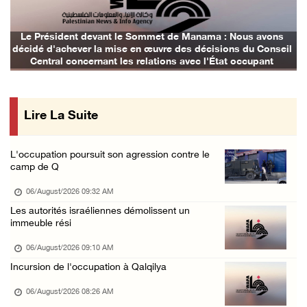
05/August/2026 02:57 PM
Des cas d’asphyxie dans la ville d'Abo Deis, ...
Le Président devant le Sommet de Manama : Nous avons
décidé d'achever la mise en œuvre des décisions du Conseil
05/August/2026 02:48 PM
Central concernant les relations avec l'État occupant
Le gouverneur de Jénine informe le représent ...
05/August/2026 02:13 PM
Lire La Suite
L'occupation continue d'envahir le camp de Q ...
05/August/2026 01:57 PM
L'occupation poursuit son agression contre le
Des colons volent de l'eau dans les villes d ...
camp de Q
05/August/2026 01:24 PM
06/August/2026 09:32 AM
Le Parlement arabe condamne l'escalade de l' ...
Les autorités israéliennes démolissent un
immeuble rési
05/August/2026 01:21 PM
Une réunion ministérielle est lancée à Amman ...
06/August/2026 09:10 AM
Incursion de l'occupation à Qalqilya
05/August/2026 01:16 PM
Les détenues de la prison « Damon » sont con ...
06/August/2026 08:26 AM