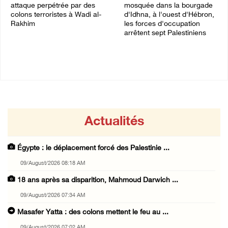
attaque perpétrée par des
mosquée dans la bourgade
colons terroristes à Wadi al-
d'Idhna, à l'ouest d'Hébron,
Rakhim
les forces d'occupation
arrêtent sept Palestiniens
09/August/2026 12:11 AM
08/August/2026 09:28 PM
Actualités
Égypte : le déplacement forcé des Palestinie ...
09/August/2026 08:18 AM
18 ans après sa disparition, Mahmoud Darwich ...
09/August/2026 07:34 AM
Masafer Yatta : des colons mettent le feu au ...
09/August/2026 07:02 AM