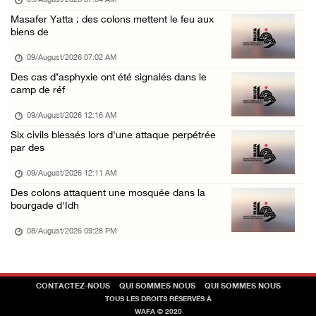
09/August/2026 07:34 AM
3 blessés par des balles d’occupation au nor ...
Masafer Yatta : des colons mettent le feu aux
biens de
08/August/2026 09:20 AM
09/August/2026 07:02 AM
Des cas d’asphyxie ont été signalés dans le
camp de réf
09/August/2026 12:16 AM
Six civils blessés lors d'une attaque perpétrée
par des
09/August/2026 12:11 AM
Des colons attaquent une mosquée dans la
bourgade d'Idh
08/August/2026 09:28 PM
CONTACTEZ-NOUS
QUI SOMMES NOUS
QUI SOMMES NOUS
TOUS LES DROITS RÉSERVÉS À
WAFA © 2020