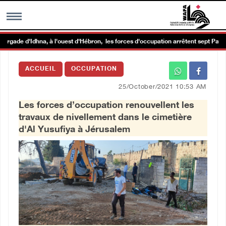
de d'Idhna, à l'ouest d'Hébron, les forces d'occupation arrêtent sept Palestin
MENU
ACCUEIL
OCCUPATION
h
Galerie d’images
25/October/2021 10:53 AM
Les forces d’occupation renouvellent les
Centre palestinien
travaux de nivellement dans le cimetière
d'Al Yusufiya à Jérusalem
rmations
العربية
English