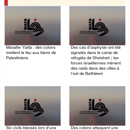
Masafer Yatta : des colons
Des cas d’asphyxie ont été
mettent le feu aux biens de
signalés dans le camp de
Palestiniens
réfugiés de Dheisheh ; les
forces israéliennes mènent
09/August/2026 07:02 AM
des raids dans des villes à
l'est de Bethléem
09/August/2026 12:16 AM
Six civils blessés lors d'une
Des colons attaquent une