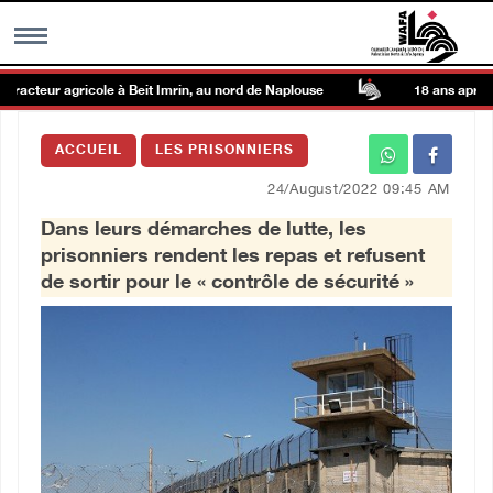
racteur agricole à Beit Imrin, au nord de Naplouse
18 ans après sa
MENU
ACCUEIL
LES PRISONNIERS
h
Galerie d’images
24/August/2022 09:45 AM
Dans leurs démarches de lutte, les
Centre palestinien
prisonniers rendent les repas et refusent
de sortir pour le « contrôle de sécurité »
rmations
العربية
English