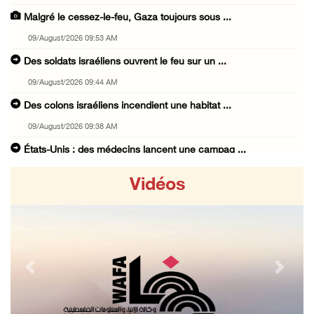
Malgré le cessez-le-feu, Gaza toujours sous ...
09/August/2026 09:53 AM
Des soldats israéliens ouvrent le feu sur un ...
09/August/2026 09:44 AM
Des colons israéliens incendient une habitat ...
09/August/2026 09:38 AM
États-Unis : des médecins lancent une campag ...
09/August/2026 08:43 AM
Vidéos
Égypte : le déplacement forcé des Palestinie ...
09/August/2026 08:18 AM
18 ans après sa disparition, Mahmoud Darwich ...
09/August/2026 07:34 AM
Previous
Next
Des milices de colons israéliens volent un t ...
09/August/2026 07:02 AM