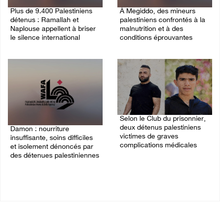
Plus de 9.400 Palestiniens
À Megiddo, des mineurs
détenus : Ramallah et
palestiniens confrontés à la
Naplouse appellent à briser
malnutrition et à des
le silence international
conditions éprouvantes
03/August/2026 01:40 PM
02/August/2026 02:07 PM
Selon le Club du prisonnier,
deux détenus palestiniens
Damon : nourriture
victimes de graves
insuffisante, soins difficiles
complications médicales
et isolement dénoncés par
des détenues palestiniennes
30/July/2026 06:18 PM
02/August/2026 12:32 PM