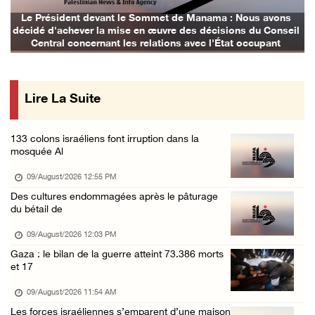
Des cas d’asphyxie ont été signalés dans le ...
Le Président devant le Sommet de Manama : Nous avons
L
décidé d'achever la mise en œuvre des décisions du Conseil
09/August/2026 12:16 AM
Central concernant les relations avec l'État occupant
Six civils blessés lors d'une attaque perpét ...
09/August/2026 12:11 AM
Lire La Suite
Des colons attaquent une mosquée dans la bou ...
08/August/2026 09:28 PM
133 colons israéliens font irruption dans la
Des colons attaquent le village d'Abu Falah
mosquée Al
08/August/2026 07:40 PM
09/August/2026 12:55 PM
Plusieurs cas d’asphyxie lors du raid des fo ...
Des cultures endommagées après le pâturage
du bétail de
08/August/2026 06:16 PM
Une session du Conseil de sécurité sur la Ci ...
09/August/2026 12:03 PM
Gaza : le bilan de la guerre atteint 73.386 morts
08/August/2026 05:15 PM
et 17
Un colon terroriste laisse son bétail dans l ...
09/August/2026 11:54 AM
08/August/2026 03:41 PM
Les forces israéliennes s’emparent d’une maison