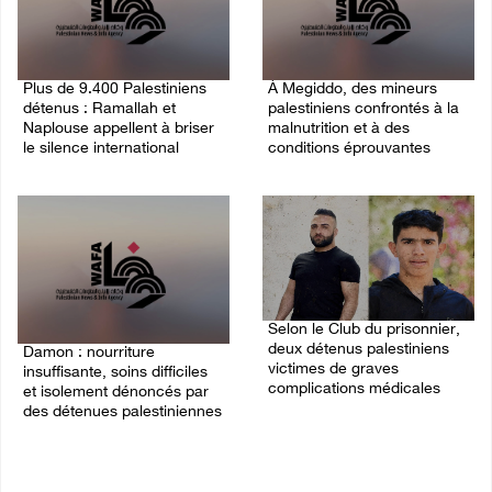
Plus de 9.400 Palestiniens
À Megiddo, des mineurs
détenus : Ramallah et
palestiniens confrontés à la
Naplouse appellent à briser
malnutrition et à des
le silence international
conditions éprouvantes
03/August/2026 01:40 PM
02/August/2026 02:07 PM
Selon le Club du prisonnier,
deux détenus palestiniens
Damon : nourriture
victimes de graves
insuffisante, soins difficiles
complications médicales
et isolement dénoncés par
des détenues palestiniennes
30/July/2026 06:18 PM
02/August/2026 12:32 PM