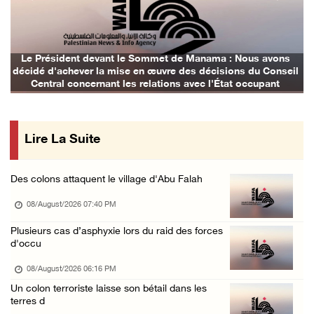
Previous
Next
Les forces israéliennes mènent un raid à Bet ...
07/August/2026 11:41 PM
Les forces israéliennes arrêtent un garçon d ...
Nous avons
Les avions d'occupation continuent de bombarder
s du Conseil
07/August/2026 10:52 PM
occupant
Les forces israéliennes bloquent les accès à ...
07/August/2026 10:31 PM
Lire La Suite
Les forces d'occupation israéliennes entrave ...
07/August/2026 09:21 PM
Des colons attaquent le village d'Abu Falah
Trois Palestiniens blessés lors d'une agress ...
08/August/2026 07:40 PM
07/August/2026 09:00 PM
Club des prisonniers palestiniens : Le renou ...
Plusieurs cas d’asphyxie lors du raid des forces
d'occu
07/August/2026 08:47 PM
08/August/2026 06:16 PM
Un colon terroriste laisse son bétail dans les
terres d