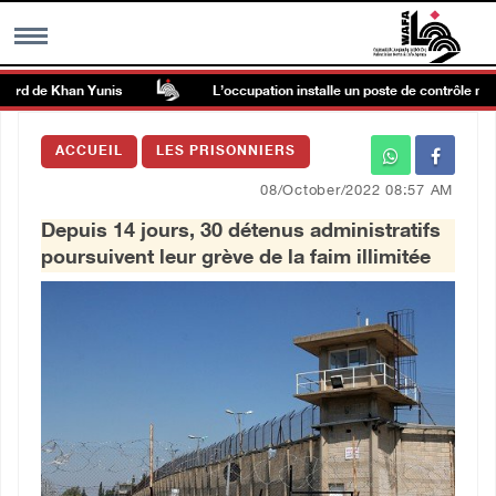
d de Khan Yunis
L’occupation installe un poste de contrôle militaire
MENU
ACCUEIL
LES PRISONNIERS
h
Galerie d’images
08/October/2022 08:57 AM
Depuis 14 jours, 30 détenus administratifs
Centre palestinien
poursuivent leur grève de la faim illimitée
rmations
العربية
English