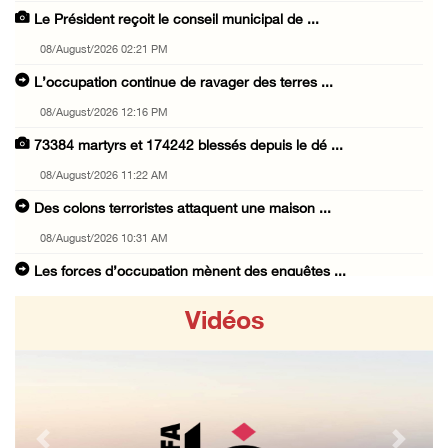
Le Président reçoit le conseil municipal de ...
08/August/2026 02:21 PM
L’occupation continue de ravager des terres ...
08/August/2026 12:16 PM
73384 martyrs et 174242 blessés depuis le dé ...
08/August/2026 11:22 AM
Des colons terroristes attaquent une maison ...
08/August/2026 10:31 AM
Les forces d’occupation mènent des enquêtes ...
08/August/2026 10:24 AM
Vidéos
L’occupation installe un poste de contrôle m ...
08/August/2026 09:45 AM
3 blessés par des balles d’occupation au nor ...
08/August/2026 09:20 AM