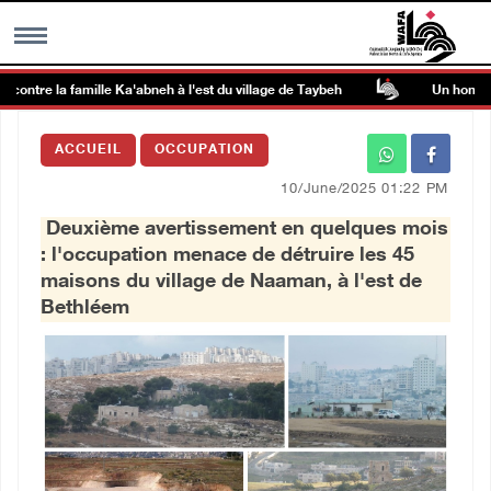
ontre la famille Ka'abneh à l'est du village de Taybeh
Un homme âgé
MENU
ACCUEIL
OCCUPATION
h
Galerie d’images
10/June/2025 01:22 PM
Deuxième avertissement en quelques mois
Centre palestinien
: l'occupation menace de détruire les 45
maisons du village de Naaman, à l'est de
rmations
Bethléem
العربية
English