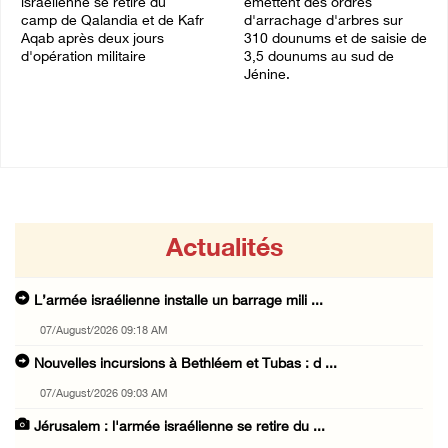
israélienne se retire du
émettent des ordres
camp de Qalandia et de Kafr
d'arrachage d'arbres sur
Aqab après deux jours
310 dounums et de saisie de
d'opération militaire
3,5 dounums au sud de
Jénine.
07/August/2026 08:54 AM
06/August/2026 11:55 PM
Actualités
L’armée israélienne installe un barrage mili ...
07/August/2026 09:18 AM
Nouvelles incursions à Bethléem et Tubas : d ...
07/August/2026 09:03 AM
Jérusalem : l'armée israélienne se retire du ...