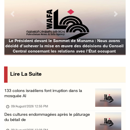
18 ans après sa disparition, Mahmoud Darwich ...
09/August/2026 07:34 AM
Previous
Next
Des milices de colons israéliens volent un t ...
09/August/2026 07:02 AM
Des cas d’asphyxie ont été signalés dans le ...
Le Président devant le Sommet de Manama : Nous avons
décidé d'achever la mise en œuvre des décisions du Conseil
09/August/2026 12:16 AM
Central concernant les relations avec l'État occupant
Six civils blessés lors d'une attaque perpét ...
09/August/2026 12:11 AM
Lire La Suite
Des colons attaquent une mosquée dans la bou ...
08/August/2026 09:28 PM
133 colons israéliens font irruption dans la
Des colons attaquent le village d'Abu Falah
mosquée Al
08/August/2026 07:40 PM
09/August/2026 12:55 PM
Plusieurs cas d’asphyxie lors du raid des fo ...
Des cultures endommagées après le pâturage
du bétail de
08/August/2026 06:16 PM