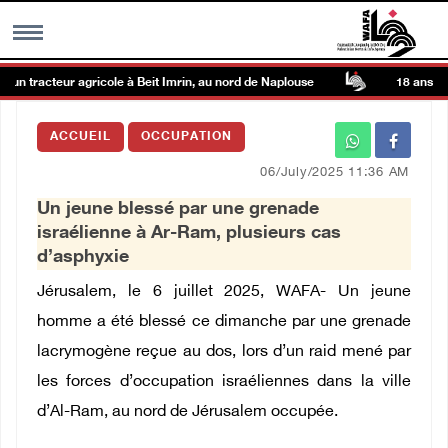
un tracteur agricole à Beit Imrin, au nord de Naplouse
18 ans aprè
MENU
ACCUEIL
OCCUPATION
h
Galerie d’images
06/July/2025 11:36 AM
Un jeune blessé par une grenade
Centre palestinien
israélienne à Ar-Ram, plusieurs cas
d’asphyxie
rmations
Jérusalem, le 6 juillet 2025, WAFA- Un jeune
homme a été blessé ce dimanche par une grenade
العربية
lacrymogène reçue au dos, lors d’un raid mené par
les forces d’occupation israéliennes dans la ville
English
d’Al-Ram, au nord de Jérusalem occupée.