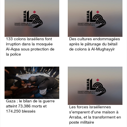
133 colons israéliens font
Des cultures endommagées
irruption dans la mosquée
après le pâturage du bétail
Al-Aqsa sous protection de
de colons à Al-Mughayyir
la police
09/August/2026 12:03 PM
09/August/2026 12:55 PM
Gaza : le bilan de la guerre
atteint 73.386 morts et
Les forces israéliennes
174.250 blessés
s’emparent d’une maison à
Arraba, et la transforment en
09/August/2026 11:54 AM
poste militaire