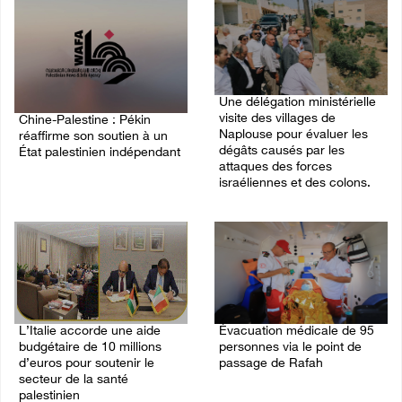
Une délégation ministérielle
visite des villages de
Chine-Palestine : Pékin
Naplouse pour évaluer les
réaffirme son soutien à un
dégâts causés par les
État palestinien indépendant
attaques des forces
israéliennes et des colons.
03/August/2026 02:44 PM
02/August/2026 07:40 PM
L’Italie accorde une aide
Évacuation médicale de 95
budgétaire de 10 millions
personnes via le point de
d’euros pour soutenir le
passage de Rafah
secteur de la santé
02/August/2026 10:43 AM
palestinien