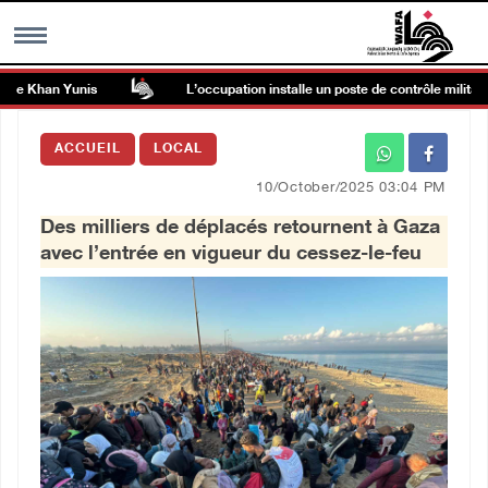
e Khan Yunis
L’occupation installe un poste de contrôle militaire à 
MENU
ACCUEIL
LOCAL
h
Galerie d’images
10/October/2025 03:04 PM
Des milliers de déplacés retournent à Gaza
Centre palestinien
avec l’entrée en vigueur du cessez-le-feu
rmations
العربية
English