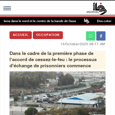
iens dans le nord et le centre de la bande de Gaza
Des colons terror
MENU
ACCUEIL
OCCUPATION
h
Galerie d’images
13/October/2025 08:17 AM
Dans le cadre de la première phase de
Centre palestinien
l'accord de cessez-le-feu : le processus
d'échange de prisonniers commence
rmations
العربية
English