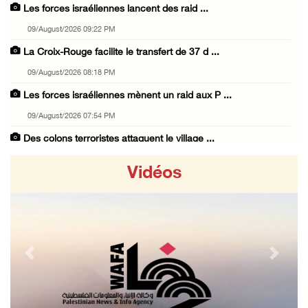
Les forces israéliennes lancent des raid ...
09/August/2026 09:22 PM
La Croix-Rouge facilite le transfert de 37 d ...
09/August/2026 08:18 PM
Les forces israéliennes mènent un raid aux P ...
09/August/2026 07:54 PM
Des colons terroristes attaquent le village ...
09/August/2026 07:12 PM
Vidéos
Deux civils blessés par des balles d’occupat ...
09/August/2026 05:40 PM
Les colons envahissent les terres des citoye ...
09/August/2026 04:41 PM
Previous
Next
Shahin : La réunion d’Amman appelle à une ac ...
09/August/2026 04:23 PM