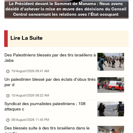
Des ministres et des membres de la Knesset p ...
Nous avons
Les avions d'occupation continuent de bombarder
s du Conseil
09/August/2026 02:36 PM
occupant
Les autorités d’occupation reconnaissent le ...
09/August/2026 02:08 PM
Lire La Suite
Les colons déracinent des dizaines d’arbres ...
09/August/2026 01:45 PM
Des Palestiniens blessés par des tirs israéliens à
133 colons israéliens font irruption dans la ...
Jaba
09/August/2026 12:55 PM
10/August/2026 09:41 AM
Des cultures endommagées après le pâturage d ...
Un palestinien blessé par des éclats d'obus tirés
par d
09/August/2026 12:03 PM
Gaza : le bilan de la guerre atteint 73.386 ...
10/August/2026 08:22 AM
Syndicat des journalistes palestiniens : 108
09/August/2026 11:54 AM
attaques c
Le Président Abbas rend hommage à Diab Al-Lo ...
09/August/2026 11:45 PM
09/August/2026 10:54 AM
Des blessés suite à des tirs israéliens dans le
Les forces israéliennes s’emparent d’une mai ...