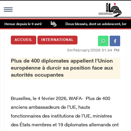
étenue depuis le 9 avril
Deux blessés, dont un adolescent, lors d’un
MENU
ACCUEIL
INTERNATIONAL
h
Galerie d’images
04/February/2026 01:44 PM
Plus de 400 diplomates appellent l’Union
Centre palestinien
européenne à durcir sa position face aux
autorités occupantes
rmations
العربية
Bruxelles, le 4 février 2026, WAFA- Plus de 400
anciens ambassadeurs de l’UE, hauts
English
fonctionnaires des institutions de l’UE, ministres
des États membres et 19 diplomates allemands ont