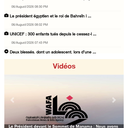
06/August/2026 08:30 PM
Le président égyptien et le roi de Bahreïn i ...
06/August/2026 08:02 PM
UNICEF : 300 enfants tués depuis le cessez-l ...
06/August/2026 07:43 PM
Deux blessés, dont un adolescent, lors d’une ...
06/August/2026 07:10 PM
Vidéos
Israël restitue la dépouille d’Alaa Sobeh, d ...
06/August/2026 07:02 PM
Les forces israéliennes ferment les abords d ...
06/August/2026 06:24 PM
Previous
Next
Tubas : déploiement militaire israélien et t ...
06/August/2026 05:44 PM
Environ 58 000 cas de varicelle recensés dan ...
Le Président devant le Sommet de Manama : Nous avons