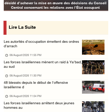
décidé d'achever la mise en œuvre des décisions du Conseil
06/August/2026 04:58 PM
Central concernant les relations avec l'État occupant
Offensive israélienne à Qalandia : 16 Palest ...
06/August/2026 04:30 PM
Lire La Suite
Des ministres des affaires étrangères de hui ...
06/August/2026 03:06 PM
Les autorités d'occupation émettent des ordres
Croissant-Rouge : 16 blessés suite à l'agres ...
d'arrach
06/August/2026 01:42 PM
06/August/2026 11:55 PM
Les forces d'occupation rasent 4 dunams à Ba ...
Les forces israéliennes mènent un raid à Ya'bad,
au sud
06/August/2026 12:57 PM
La présidence condamne et met en garde l'occ ...
06/August/2026 11:30 PM
48 blessés depuis le début de l'offensive
06/August/2026 12:16 PM
israélienne d
Les forces d'occupation démolissent une mais ...
06/August/2026 11:04 PM
06/August/2026 12:08 PM
Les forces israéliennes arrêtent deux jeunes
Des colons clôturent des terres dans le nord ...
hommes au