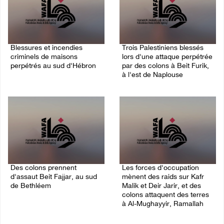
Blessures et incendies
Trois Palestiniens blessés
criminels de maisons
lors d'une attaque perpétrée
perpétrés au sud d'Hébron
par des colons à Beit Furik,
à l'est de Naplouse
06/August/2026 12:24 AM
06/August/2026 12:21 AM
Des colons prennent
Les forces d'occupation
d'assaut Beit Fajjar, au sud
mènent des raids sur Kafr
de Bethléem
Malik et Deir Jarir, et des
colons attaquent des terres
05/August/2026 10:37 PM
à Al-Mughayyir, Ramallah
05/August/2026 07:58 PM