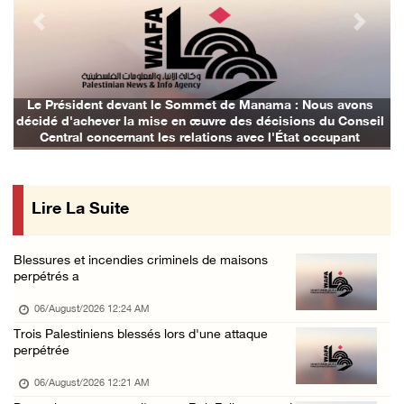
05/August/2026 02:13 PM
Previous
Next
L'occupation continue d'envahir le camp de Q ...
05/August/2026 01:57 PM
Des colons volent de l'eau dans les villes d ...
Le Président devant le Sommet de Manama : Nous avons
décidé d'achever la mise en œuvre des décisions du Conseil
05/August/2026 01:24 PM
Central concernant les relations avec l'État occupant
Le Parlement arabe condamne l'escalade de l' ...
05/August/2026 01:21 PM
Lire La Suite
Une réunion ministérielle est lancée à Amman ...
05/August/2026 01:16 PM
Blessures et incendies criminels de maisons
Les détenues de la prison « Damon » sont con ...
perpétrés a
05/August/2026 12:47 PM
06/August/2026 12:24 AM
Des colons inscrivent des slogans racistes s ...
Trois Palestiniens blessés lors d'une attaque
perpétrée
05/August/2026 12:27 PM
Bethléem: L'occupation boucle la zone des ba ...
06/August/2026 12:21 AM