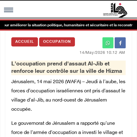
our améliorer la situation politique, humanitaire et sécuritaire et la reconstruct
MENU
ACCUEIL
OCCUPATION
h
Galerie d’images
14/May/2026 10:12 AM
L'occupation prend d'assaut Al-Jib et
Centre palestinien
renforce leur contrôle sur la ville de Hizma
Jérusalem, 14 mai 2026 (WAFA) – Jeudi à l'aube, les
rmations
forces d'occupation israéliennes ont pris d'assaut le
village d'al-Jib, au nord-ouest de Jérusalem
العربية
occupée.
English
Le gouvernorat de Jérusalem a rapporté qu'une
force de l'armée d'occupation a investi le village et