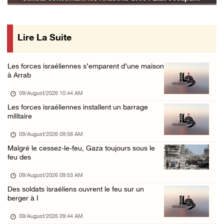
Plusieurs cas d’asphyxie lors du raid des fo ...
08/August/2026 06:16 PM
Lire La Suite
Une session du Conseil de sécurité sur la Ci ...
08/August/2026 05:15 PM
Les forces israéliennes s’emparent d’une maison
Un colon terroriste laisse son bétail dans l ...
à Arrab
08/August/2026 03:41 PM
09/August/2026 10:44 AM
Deux civils blessés lors d’une attaque menée ...
Les forces israéliennes installent un barrage
militaire
08/August/2026 02:54 PM
Le Président reçoit le conseil municipal de ...
09/August/2026 09:56 AM
Malgré le cessez-le-feu, Gaza toujours sous le
08/August/2026 02:21 PM
feu des
L’occupation continue de ravager des terres ...
09/August/2026 09:53 AM
08/August/2026 12:16 PM
Des soldats israéliens ouvrent le feu sur un
73384 martyrs et 174242 blessés depuis le dé ...
berger à I
08/August/2026 11:22 AM
09/August/2026 09:44 AM