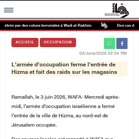
rpétrée par des colons terroristes à Wadi al-Rakhim
Des cas d’asphy
MENU
ACCUEIL
OCCUPATION
h
Galerie d’images
03/June/2026 02:34 PM
L’armée d’occupation ferme l’entrée de
Centre palestinien
Hizma et fait des raids sur les magasins
rmations
Ramallah, le 3 juin 2026, WAFA- Mercredi après-
العربية
midi, l’armée d’occupation israélienne a fermé
l’entrée de la ville de Hizma, au nord-est de
English
Jérusalem occupée.