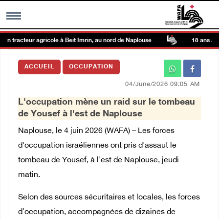
un tracteur agricole à Beit Imrin, au nord de Naplouse
18 ans aprè
MENU
ACCUEIL
OCCUPATION
h
Galerie d’images
04/June/2026 09:05 AM
L'occupation mène un raid sur le tombeau
Centre palestinien
de Yousef à l'est de Naplouse
Naplouse, le 4 juin 2026 (WAFA) – Les forces
rmations
d'occupation israéliennes ont pris d'assaut le
tombeau de Yousef, à l'est de Naplouse, jeudi
العربية
matin.
English
Selon des sources sécuritaires et locales, les forces
d'occupation, accompagnées de dizaines de