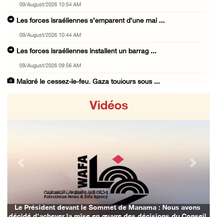
09/August/2026 10:54 AM
Les forces israéliennes s’emparent d’une mai ...
09/August/2026 10:44 AM
Les forces israéliennes installent un barrag ...
09/August/2026 09:56 AM
Malgré le cessez-le-feu, Gaza toujours sous ...
09/August/2026 09:53 AM
Vidéos
Des soldats israéliens ouvrent le feu sur un ...
09/August/2026 09:44 AM
Des colons israéliens incendient une habitat ...
09/August/2026 09:38 AM
Previous
Next
États-Unis : des médecins lancent une campag ...
09/August/2026 08:43 AM
Égypte : le déplacement forcé des Palestinie ...
Le Président devant le Sommet de Manama : Nous avons
décidé d'achever la mise en œuvre des décisions du Conseil