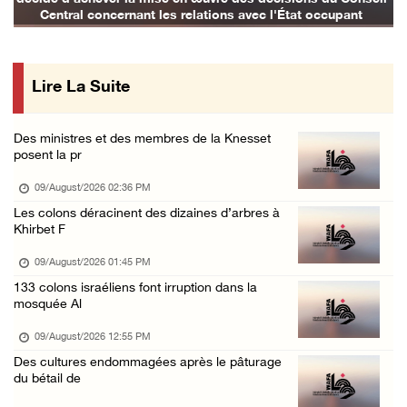
09/August/2026 08:18 AM
Central concernant les relations avec l'État occupant
18 ans après sa disparition, Mahmoud Darwich ...
09/August/2026 07:34 AM
Lire La Suite
Des milices de colons israéliens volent un t ...
09/August/2026 07:02 AM
Des ministres et des membres de la Knesset
Des cas d’asphyxie ont été signalés dans le ...
posent la pr
09/August/2026 12:16 AM
09/August/2026 02:36 PM
Six civils blessés lors d'une attaque perpét ...
Les colons déracinent des dizaines d’arbres à
Khirbet F
09/August/2026 12:11 AM
Des colons attaquent une mosquée dans la bou ...
09/August/2026 01:45 PM
133 colons israéliens font irruption dans la
08/August/2026 09:28 PM
mosquée Al
Des colons attaquent le village d'Abu Falah
09/August/2026 12:55 PM
08/August/2026 07:40 PM
Des cultures endommagées après le pâturage
Plusieurs cas d’asphyxie lors du raid des fo ...
du bétail de
08/August/2026 06:16 PM