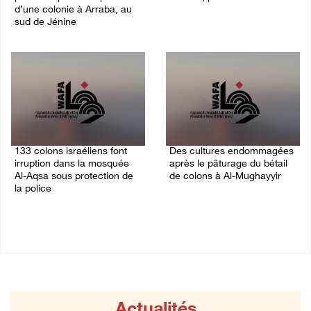
d’une colonie à Arraba, au
09/August/2026 01:45 PM
sud de Jénine
09/August/2026 02:36 PM
133 colons israéliens font
Des cultures endommagées
irruption dans la mosquée
après le pâturage du bétail
Al-Aqsa sous protection de
de colons à Al-Mughayyir
la police
09/August/2026 12:03 PM
09/August/2026 12:55 PM
Actualités