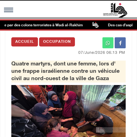
ée par des colons terroristes à Wadi al-Rakhim
Des cas d’asphyxie o
MENU
ACCUEIL
OCCUPATION
h
Galerie d’images
07/June/2026 06:13 PM
Quatre martyrs, dont une femme, lors d'
Centre palestinien
une frappe israélienne contre un véhicule
civil au nord-ouest de la ville de Gaza
rmations
العربية
English