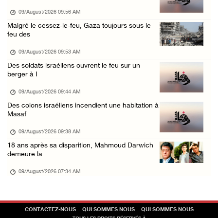
08/August/2026 02:21 PM
09/August/2026 09:56 AM
L’occupation continue de ravager des terres ...
Malgré le cessez-le-feu, Gaza toujours sous le
feu des
08/August/2026 12:16 PM
73384 martyrs et 174242 blessés depuis le dé ...
09/August/2026 09:53 AM
Des soldats israéliens ouvrent le feu sur un
08/August/2026 11:22 AM
berger à I
09/August/2026 09:44 AM
Des colons israéliens incendient une habitation à
Masaf
09/August/2026 09:38 AM
18 ans après sa disparition, Mahmoud Darwich
demeure la
09/August/2026 07:34 AM
CONTACTEZ-NOUS
QUI SOMMES NOUS
QUI SOMMES NOUS