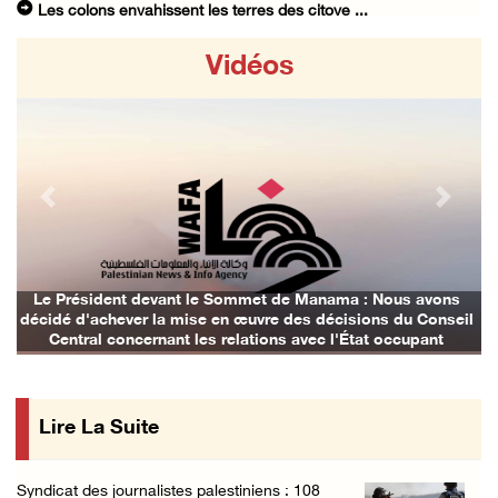
Les colons envahissent les terres des citoye ...
09/August/2026 04:41 PM
Vidéos
Shahin : La réunion d’Amman appelle à une ac ...
09/August/2026 04:23 PM
Des ministres et des membres de la Knesset p ...
09/August/2026 02:36 PM
Previous
Next
Les autorités d’occupation reconnaissent le ...
09/August/2026 02:08 PM
Les colons déracinent des dizaines d’arbres ...
Le Président devant le Sommet de Manama : Nous avons
décidé d'achever la mise en œuvre des décisions du Conseil
09/August/2026 01:45 PM
Central concernant les relations avec l'État occupant
133 colons israéliens font irruption dans la ...
09/August/2026 12:55 PM
Lire La Suite
Des cultures endommagées après le pâturage d ...
09/August/2026 12:03 PM
Syndicat des journalistes palestiniens : 108