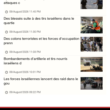
Gaza : le bilan de la guerre atteint 73.386 ...
attaques c
09/August/2026 11:54 AM
09/August/2026 11:45 PM
Le Président Abbas rend hommage à Diab Al-Lo ...
Des blessés suite à des tirs israéliens dans le
quartie
09/August/2026 10:54 AM
Les forces israéliennes s’emparent d’une mai ...
09/August/2026 11:30 PM
Des colons terroristes et les forces d'occupation
09/August/2026 10:44 AM
prenn
Les forces israéliennes installent un barrag ...
09/August/2026 11:03 PM
09/August/2026 09:56 AM
Bombardements d'artillerie et tirs nourris
Malgré le cessez-le-feu, Gaza toujours sous ...
israéliens d
09/August/2026 09:53 AM
09/August/2026 10:31 PM
Des soldats israéliens ouvrent le feu sur un ...
Les forces israéliennes lancent des raid dans le
gou
09/August/2026 09:44 AM
09/August/2026 09:22 PM
Des colons israéliens incendient une habitat ...
09/August/2026 09:38 AM
États-Unis : des médecins lancent une campag ...