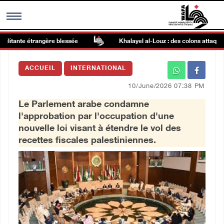
itante étrangère blessée
Khalayel al-Louz : des colons attaquent 
MENU
ACCUEIL
INTERNATIONAL
h
Galerie d’images
10/June/2026 07:38 PM
Le Parlement arabe condamne
Centre palestinien
l'approbation par l'occupation d'une
nouvelle loi visant à étendre le vol des
rmations
recettes fiscales palestiniennes.
العربية
English