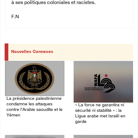
à ses politiques coloniales et racistes.
F.N
Nouvelles Connexes
La présidence palestinienne
condamne les attaques
« La force ne garantira ni
contre l’Arabie saoudite et le
sécurité ni stabilité » : la
Yémen
Ligue arabe met Israël en
garde
07/August/2026 02:42 PM
07/August/2026 01:58 PM