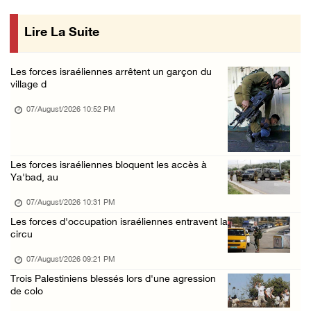
07/August/2026 01:53 PM
Lire La Suite
Nouvelle attaque de colons à Ramallah : une ...
07/August/2026 12:31 PM
Les forces israéliennes arrêtent un garçon du
L’armée israélienne installe un barrage mili ...
village d
07/August/2026 09:18 AM
07/August/2026 10:52 PM
Nouvelles incursions à Bethléem et Tubas : d ...
07/August/2026 09:03 AM
Les forces israéliennes bloquent les accès à
Jérusalem : l'armée israélienne se retire du ...
Ya'bad, au
07/August/2026 08:54 AM
07/August/2026 10:31 PM
Les autorités d'occupation émettent des ordr ...
Les forces d'occupation israéliennes entravent la
06/August/2026 11:55 PM
circu
Les forces israéliennes mènent un raid à Ya' ...
07/August/2026 09:21 PM
06/August/2026 11:30 PM
Trois Palestiniens blessés lors d'une agression
de colo