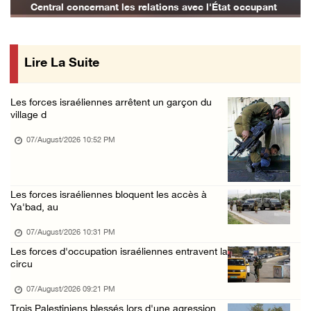
 concernant les relations avec l'État occupant
« La force ne garantira ni sécurité ni stabi ...
07/August/2026 01:58 PM
Lire La Suite
Khalayel al-Louz : des colons attaquent un c ...
07/August/2026 01:53 PM
Les forces israéliennes arrêtent un garçon du
Nouvelle attaque de colons à Ramallah : une ...
village d
07/August/2026 12:31 PM
07/August/2026 10:52 PM
L’armée israélienne installe un barrage mili ...
07/August/2026 09:18 AM
Les forces israéliennes bloquent les accès à
Nouvelles incursions à Bethléem et Tubas : d ...
Ya'bad, au
07/August/2026 09:03 AM
07/August/2026 10:31 PM
Jérusalem : l'armée israélienne se retire du ...
Les forces d'occupation israéliennes entravent la
07/August/2026 08:54 AM
circu
Les autorités d'occupation émettent des ordr ...
07/August/2026 09:21 PM
06/August/2026 11:55 PM
Trois Palestiniens blessés lors d'une agression