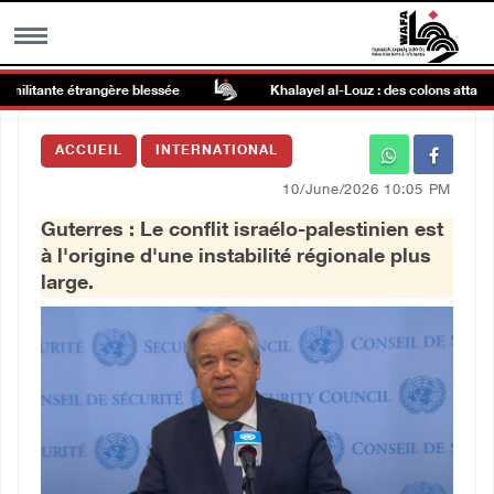
litante étrangère blessée
Khalayel al-Louz : des colons attaquent
MENU
ACCUEIL
INTERNATIONAL
h
Galerie d’images
10/June/2026 10:05 PM
Guterres : Le conflit israélo-palestinien est
Centre palestinien
à l'origine d'une instabilité régionale plus
large.
rmations
العربية
English