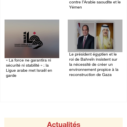
contre l’Arabie saoudite et le
07/August/2026 11:41 PM
Yémen
07/August/2026 02:42 PM
Le président égyptien et le
roi de Bahreïn insistent sur
« La force ne garantira ni
la nécessité de créer un
sécurité ni stabilité » : la
environnement propice à la
Ligue arabe met Israël en
reconstruction de Gaza
garde
06/August/2026 08:02 PM
07/August/2026 01:58 PM
Actualités