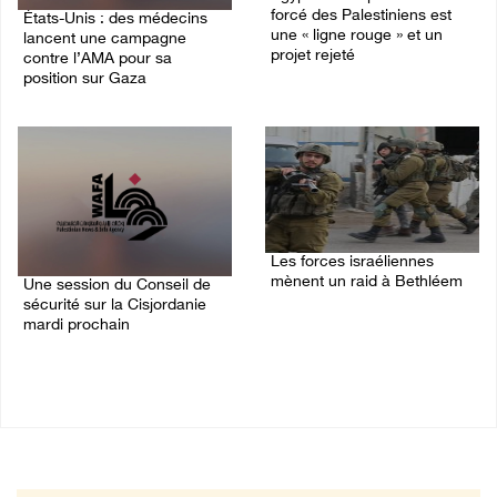
forcé des Palestiniens est
États-Unis : des médecins
une « ligne rouge » et un
lancent une campagne
projet rejeté
contre l’AMA pour sa
position sur Gaza
09/August/2026 08:18 AM
09/August/2026 08:43 AM
Les forces israéliennes
mènent un raid à Bethléem
Une session du Conseil de
sécurité sur la Cisjordanie
07/August/2026 11:41 PM
mardi prochain
08/August/2026 05:15 PM