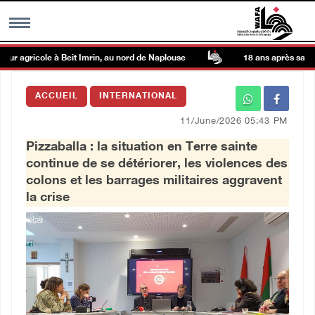
r agricole à Beit Imrin, au nord de Naplouse
18 ans après sa dispa
MENU
ACCUEIL
INTERNATIONAL
h
Galerie d’images
11/June/2026 05:43 PM
Pizzaballa : la situation en Terre sainte
Centre palestinien
continue de se détériorer, les violences des
colons et les barrages militaires aggravent
rmations
la crise
العربية
English