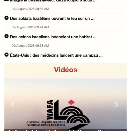
Malgré le cessez-le-feu, Gaza toujours sous ...
09/August/2026 09:53 AM
Des soldats israéliens ouvrent le feu sur un ...
09/August/2026 09:44 AM
Des colons israéliens incendient une habitat ...
09/August/2026 09:38 AM
États-Unis : des médecins lancent une campag ...
09/August/2026 08:43 AM
Vidéos
Égypte : le déplacement forcé des Palestinie ...
09/August/2026 08:18 AM
18 ans après sa disparition, Mahmoud Darwich ...
09/August/2026 07:34 AM
Previous
Next
Des milices de colons israéliens volent un t ...
09/August/2026 07:02 AM
Des cas d’asphyxie ont été signalés dans le ...