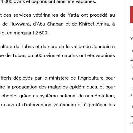
 000 ovins et caprins ont ainsi été vaccinés.
mise en œuvre de
et des services vétérinaires de Yatta ont procédé au
s de Huwwara, d'Abu Shaban et de Khirbet Amira, à
Central concern
L
s et en marquant 2 500.
Y
l'Ét
iculture de Tubas et du nord de la vallée du Jourdain a
e de Tubas, où 500 ovins et caprins ont été vaccinés
4
l
forts déployés par le ministère de l’Agriculture pour
ire la propagation des maladies épidémiques, et pour
L
j
e cheptel grâce au système national de numérotation,
suivi et d’intervention vétérinaire et à protéger les
U
a