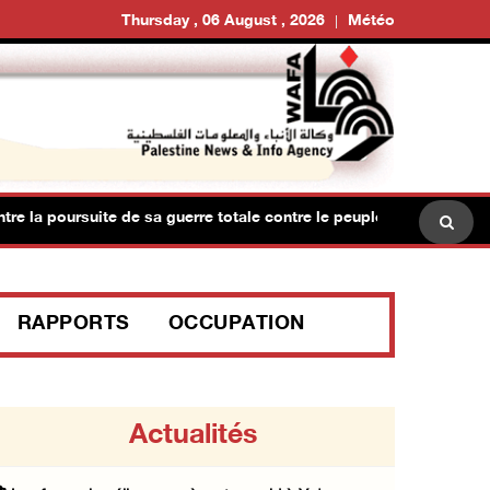
Thursday , 06 August , 2026
Météo
oursuite de sa guerre totale contre le peuple palestinien et les d
RAPPORTS
OCCUPATION
Actualités