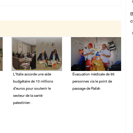
B
c
L’Italie accorde une aide
Évacuation médicale de 95
budgétaire de 10 millions
personnes via le point de
d’euros pour soutenir le
passage de Rafah
secteur de la santé
02/August/2026 10:43
palestinien
AM
02/August/2026 12:38
PM