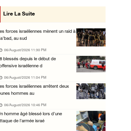
Des ministres des affaires étrangères de hui ...
Lire La Suite
s décisions du Conseil
06/August/2026 03:06 PM
ant les relations avec
Croissant-Rouge : 16 blessés suite à l'agres ...
es forces israéliennes mènent un raid à
06/August/2026 01:42 PM
a'bad, au sud
at occupant
Les forces d'occupation rasent 4 dunams à Ba ...
06/August/2026 11:30 PM
06/August/2026 12:57 PM
8 blessés depuis le début de
'offensive israélienne d
La présidence condamne et met en garde l'occ ...
06/August/2026 12:16 PM
06/August/2026 11:04 PM
es forces israéliennes arrêtent deux
Les forces d'occupation démolissent une mais ...
eunes hommes au
06/August/2026 12:08 PM
06/August/2026 10:46 PM
Des colons clôturent des terres dans le nord ...
n homme âgé blessé lors d'une
06/August/2026 11:05 AM
ttaque de l'armée israé
L'occupation poursuit son agression contre l ...