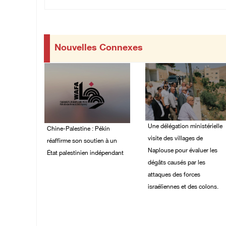
Nouvelles Connexes
Une délégation ministérielle
Chine-Palestine : Pékin
visite des villages de
réaffirme son soutien à un
Naplouse pour évaluer les
État palestinien indépendant
dégâts causés par les
03/August/2026 02:44
attaques des forces
PM
israéliennes et des colons.
02/August/2026 07:40
PM