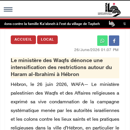
lons contre la famille Ka'abneh à l'est du village de Taybeh
Un hom
MENU
ACCUEIL
LOCAL
h
Galerie d’images
26/June/2026 01:07 PM
Le ministère des Waqfs dénonce une
Centre palestinien
intensification des restrictions autour du
Haram al-Ibrahimi à Hébron
rmations
Hébron, le 26 juin 2026, WAFA— Le ministère
palestinien des Waqfs et des Affaires religieuses a
العربية
exprimé sa vive condamnation de la campagne
systématique menée par les autorités israéliennes
English
et les colons contre les lieux saints et les pratiques
religieuses dans la ville d’Hébron, en particulier le