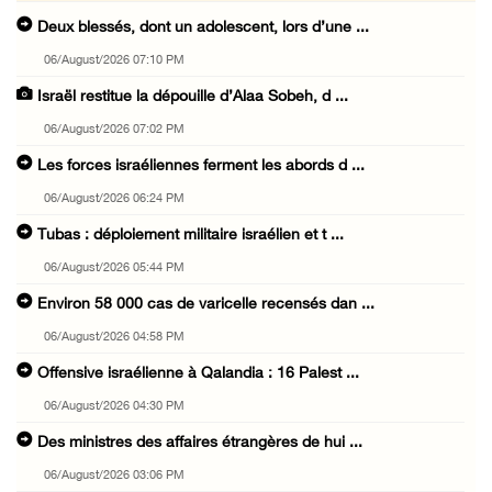
Deux blessés, dont un adolescent, lors d’une ...
06/August/2026 07:10 PM
Israël restitue la dépouille d’Alaa Sobeh, d ...
06/August/2026 07:02 PM
Les forces israéliennes ferment les abords d ...
06/August/2026 06:24 PM
Tubas : déploiement militaire israélien et t ...
06/August/2026 05:44 PM
Environ 58 000 cas de varicelle recensés dan ...
06/August/2026 04:58 PM
Offensive israélienne à Qalandia : 16 Palest ...
06/August/2026 04:30 PM
Des ministres des affaires étrangères de hui ...
06/August/2026 03:06 PM