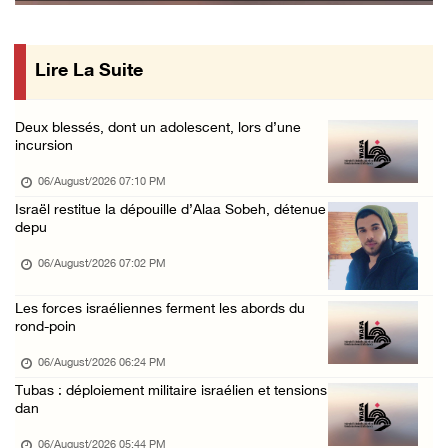
Incursion de l'occupation à Qalqilya
06/August/2026 08:26 AM
Lire La Suite
Blessures et incendies criminels de maisons ...
06/August/2026 12:24 AM
Deux blessés, dont un adolescent, lors d’une
Trois Palestiniens blessés lors d'une attaqu ...
incursion
06/August/2026 12:21 AM
06/August/2026 07:10 PM
Des colons prennent d'assaut Beit Fajjar, au ...
Israël restitue la dépouille d’Alaa Sobeh, détenue
depu
05/August/2026 10:37 PM
Les forces d'occupation mènent des raids sur ...
06/August/2026 07:02 PM
05/August/2026 07:58 PM
Les forces israéliennes ferment les abords du
rond-poin
06/August/2026 06:24 PM
Tubas : déploiement militaire israélien et tensions
dan
06/August/2026 05:44 PM