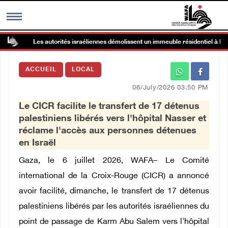
Les autorités israéliennes démolissent un immeuble résidentiel à Kafr Q
MENU
ACCUEIL
LOCAL
h
Galerie d’images
06/July/2026 03:50 PM
Le CICR facilite le transfert de 17 détenus
Centre palestinien
palestiniens libérés vers l'hôpital Nasser et
réclame l'accès aux personnes détenues
rmations
en Israël
Gaza, le 6 juillet 2026, WAFA– Le Comité
العربية
international de la Croix-Rouge (CICR) a annoncé
avoir facilité, dimanche, le transfert de 17 détenus
English
palestiniens libérés par les autorités israéliennes du
point de passage de Karm Abu Salem vers l'hôpital