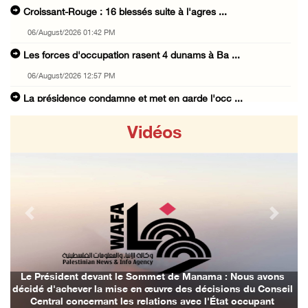
Croissant-Rouge : 16 blessés suite à l'agres ...
06/August/2026 01:42 PM
Les forces d'occupation rasent 4 dunams à Ba ...
06/August/2026 12:57 PM
La présidence condamne et met en garde l'occ ...
06/August/2026 12:16 PM
Vidéos
Les forces d'occupation démolissent une mais ...
06/August/2026 12:08 PM
Des colons clôturent des terres dans le nord ...
06/August/2026 11:05 AM
Previous
Next
L'occupation poursuit son agression contre l ...
06/August/2026 09:32 AM
Les autorités israéliennes démolissent un im ...
Le Président devant le Sommet de Manama : Nous avons
décidé d'achever la mise en œuvre des décisions du Conseil
06/August/2026 09:10 AM
Central concernant les relations avec l'État occupant