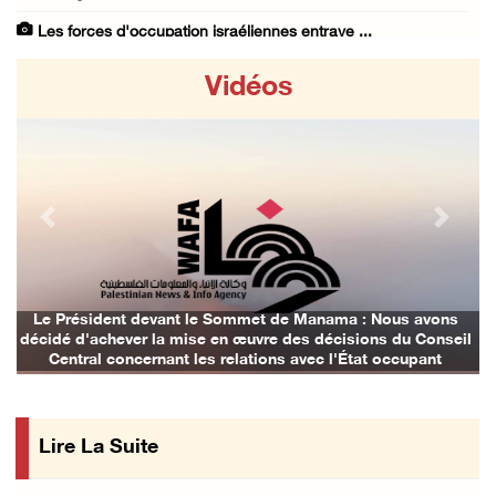
Les forces d'occupation israéliennes entrave ...
07/August/2026 09:21 PM
Vidéos
Trois Palestiniens blessés lors d'une agress ...
07/August/2026 09:00 PM
Club des prisonniers palestiniens : Le renou ...
07/August/2026 08:47 PM
Previous
Next
Des colons attaquent des maisons palestinien ...
07/August/2026 07:27 PM
Suite au renouvellement de l'interdiction de ...
Le Président devant le Sommet de Manama : Nous avons
décidé d'achever la mise en œuvre des décisions du Conseil
07/August/2026 06:47 PM
Central concernant les relations avec l'État occupant
La présidence salue le lancement par l'Arabi ...
07/August/2026 06:39 PM
Lire La Suite
Naplouse : Attaque des forces d'occupation e ...
07/August/2026 06:14 PM