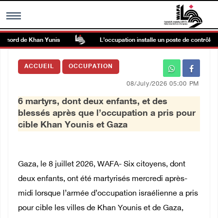
 nord de Khan Yunis
L’occupation installe un poste de contrôle milit
MENU
ACCUEIL
OCCUPATION
h
Galerie d’images
08/July/2026 05:00 PM
6 martyrs, dont deux enfants, et des
Centre palestinien
blessés après que l’occupation a pris pour
cible Khan Younis et Gaza
rmations
العربية
Gaza, le 8 juillet 2026, WAFA- Six citoyens, dont
deux enfants, ont été martyrisés mercredi après-
English
midi lorsque l’armée d’occupation israélienne a pris
pour cible les villes de Khan Younis et de Gaza,