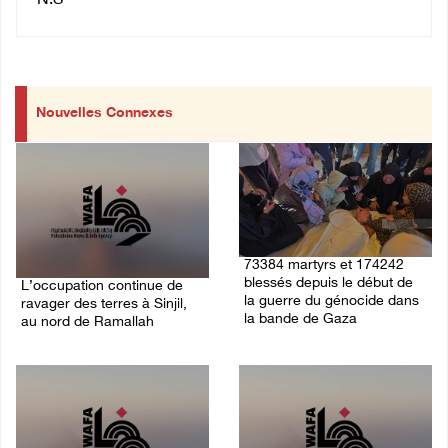
N.S
Nouvelles Connexes
73384 martyrs et 174242
blessés depuis le début de
L’occupation continue de
la guerre du génocide dans
ravager des terres à Sinjil,
la bande de Gaza
au nord de Ramallah
08/August/2026 11:22 AM
08/August/2026 12:16 PM