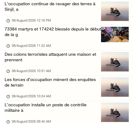
L’occupation continue de ravager des terres à
La présidence palestinienne salue l’accord d ...
Sinjil, a
07/August/2026 05:38 PM
08/August/2026 12:16 PM
Environ 70 000 fidèles ont accompli la prièr ...
73384 martyrs et 174242 blessés depuis le début
de la g
07/August/2026 02:45 PM
La présidence palestinienne condamne les att ...
08/August/2026 11:22 AM
Des colons terroristes attaquent une maison et
07/August/2026 02:42 PM
prennent
Incursions et barrages improvisés : les colo ...
08/August/2026 10:31 AM
07/August/2026 02:13 PM
Les forces d’occupation mènent des enquêtes
« La force ne garantira ni sécurité ni stabi ...
de terrain
07/August/2026 01:58 PM
08/August/2026 10:24 AM
Khalayel al-Louz : des colons attaquent un c ...
L’occupation installe un poste de contrôle
militaire à
07/August/2026 01:53 PM
08/August/2026 09:45 AM