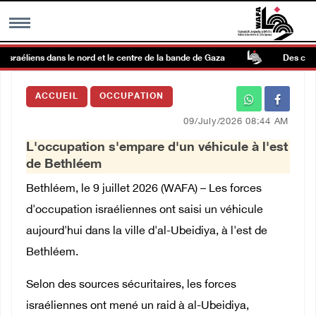
israéliens dans le nord et le centre de la bande de Gaza
Des colons
MENU
ACCUEIL
OCCUPATION
h
Galerie d’images
09/July/2026 08:44 AM
L'occupation s'empare d'un véhicule à l'est
Centre palestinien
de Bethléem
Bethléem, le 9 juillet 2026 (WAFA) – Les forces
rmations
d'occupation israéliennes ont saisi un véhicule
aujourd'hui dans la ville d'al-Ubeidiya, à l'est de
العربية
Bethléem.
English
Selon des sources sécuritaires, les forces
israéliennes ont mené un raid à al-Ubeidiya,