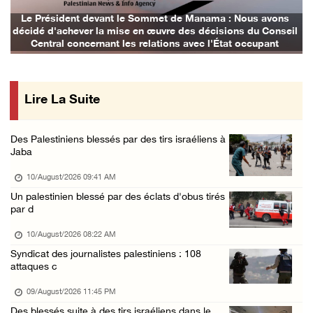
Des ministres et des membres de la Knesset p ...
Le Président devant le Sommet de Manama : Nous avons
décidé d'achever la mise en œuvre des décisions du Conseil
09/August/2026 02:36 PM
Central concernant les relations avec l'État occupant
Les autorités d’occupation reconnaissent le ...
09/August/2026 02:08 PM
Lire La Suite
Les colons déracinent des dizaines d’arbres ...
09/August/2026 01:45 PM
Des Palestiniens blessés par des tirs israéliens à
133 colons israéliens font irruption dans la ...
Jaba
09/August/2026 12:55 PM
10/August/2026 09:41 AM
Des cultures endommagées après le pâturage d ...
Un palestinien blessé par des éclats d'obus tirés
par d
09/August/2026 12:03 PM
Gaza : le bilan de la guerre atteint 73.386 ...
10/August/2026 08:22 AM
Syndicat des journalistes palestiniens : 108
09/August/2026 11:54 AM
attaques c
Le Président Abbas rend hommage à Diab Al-Lo ...
09/August/2026 11:45 PM
09/August/2026 10:54 AM
Des blessés suite à des tirs israéliens dans le