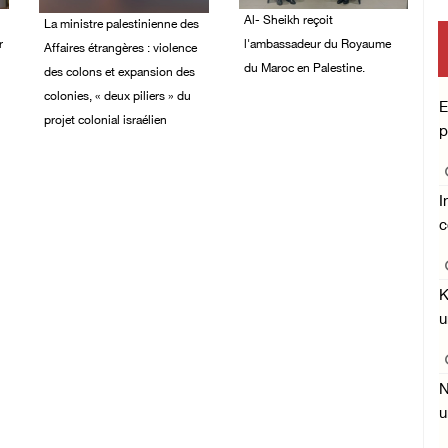
Al- Sheikh reçoit
La ministre palestinienne des
r
l'ambassadeur du Royaume
Affaires étrangères : violence
du Maroc en Palestine.
des colons et expansion des
colonies, « deux piliers » du
02/August/2026 06:36
E
PM
projet colonial israélien
p
03/August/2026 05:19
PM
I
c
K
u
N
u