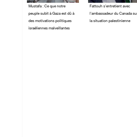
Mustafa : Ce que notre
Fattouh s'entretient avec
peuple subit à Gaza est dû à
l'ambassadeur du Canada su
des motivations politiques
la situation palestinienne
israéliennes malveillantes
03/August/2026 10:28
PM
04/August/2026 12:16
PM