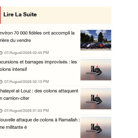
Un homme âgé blessé lors d'une attaque de l' ...
Lire La Suite
mise en œuvre des décisions du Conseil
06/August/2026 10:05 PM
Central concernant les relations avec
Blessés signalés lors d'une attaque de colon ...
nviron 70 000 fidèles ont accompli la
06/August/2026 09:36 PM
rière du vendre
l'État occupant
L'occupation étend ses raids et ses campagne ...
07/August/2026 02:45 PM
06/August/2026 08:30 PM
ncursions et barrages improvisés : les
olons intensif
Le président égyptien et le roi de Bahreïn i ...
06/August/2026 08:02 PM
07/August/2026 02:13 PM
halayel al-Louz : des colons attaquent
UNICEF : 300 enfants tués depuis le cessez-l ...
n camion-citer
06/August/2026 07:43 PM
07/August/2026 01:53 PM
Deux blessés, dont un adolescent, lors d’une ...
ouvelle attaque de colons à Ramallah :
06/August/2026 07:10 PM
ne militante é
Israël restitue la dépouille d’Alaa Sobeh, d ...