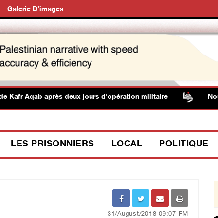
Galerie D’images
Kafr Aqab après deux jours d'opération militaire
Nouvel
LES PRISONNIERS
LOCAL
POLITIQUE
31/August/2018 09:07 PM