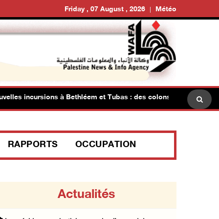
Friday , 07 August , 2026
Météo
les incursions à Bethléem et Tubas : des colons investissent les 
RAPPORTS
OCCUPATION
Actualités