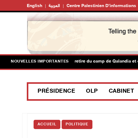
English
العربية
Centre Palestinien D’informations
rusalem : l'armée israélienne se retire du camp de Qalandia et de 
NOUVELLES IMPORTANTES
PRÉSIDENCE
OLP
CABINET
ACCUEIL
POLITIQUE