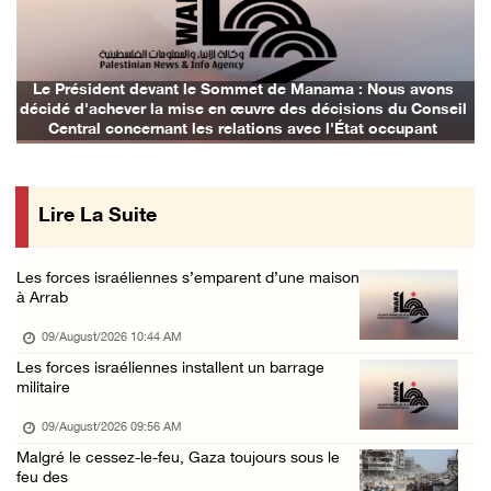
Des colons attaquent une mosquée dans la bou ...
08/August/2026 09:28 PM
Des colons attaquent le village d'Abu Falah
Le Président devant le Sommet de Manama : Nous avons
décidé d'achever la mise en œuvre des décisions du Conseil
08/August/2026 07:40 PM
Central concernant les relations avec l'État occupant
Plusieurs cas d’asphyxie lors du raid des fo ...
08/August/2026 06:16 PM
Lire La Suite
Une session du Conseil de sécurité sur la Ci ...
08/August/2026 05:15 PM
Les forces israéliennes s’emparent d’une maison
Un colon terroriste laisse son bétail dans l ...
à Arrab
08/August/2026 03:41 PM
09/August/2026 10:44 AM
Deux civils blessés lors d’une attaque menée ...
Les forces israéliennes installent un barrage
militaire
08/August/2026 02:54 PM
Le Président reçoit le conseil municipal de ...
09/August/2026 09:56 AM
Malgré le cessez-le-feu, Gaza toujours sous le
08/August/2026 02:21 PM
feu des