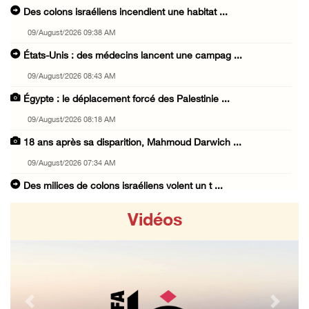
Des colons israéliens incendient une habitat ...
09/August/2026 09:38 AM
États-Unis : des médecins lancent une campag ...
09/August/2026 08:43 AM
Égypte : le déplacement forcé des Palestinie ...
09/August/2026 08:18 AM
18 ans après sa disparition, Mahmoud Darwich ...
09/August/2026 07:34 AM
Des milices de colons israéliens volent un t ...
09/August/2026 07:02 AM
Vidéos
Des cas d’asphyxie ont été signalés dans le ...
09/August/2026 12:16 AM
Six civils blessés lors d'une attaque perpét ...
09/August/2026 12:11 AM
Previous
Next