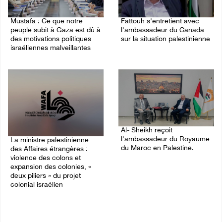
Mustafa : Ce que notre
Fattouh s'entretient avec
peuple subit à Gaza est dû à
l'ambassadeur du Canada
des motivations politiques
sur la situation palestinienne
israéliennes malveillantes
03/August/2026 10:28 PM
04/August/2026 12:16 PM
Al- Sheikh reçoit
l'ambassadeur du Royaume
La ministre palestinienne
du Maroc en Palestine.
des Affaires étrangères :
violence des colons et
02/August/2026 06:36 PM
expansion des colonies, «
deux piliers » du projet
colonial israélien
03/August/2026 05:19 PM