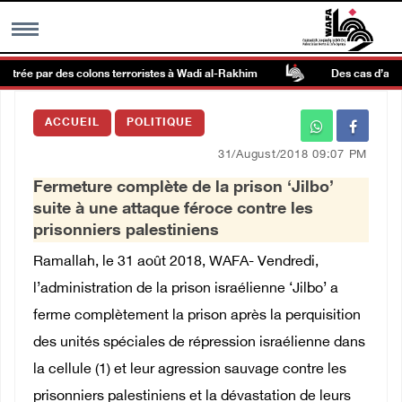
étrée par des colons terroristes à Wadi al-Rakhim
Des cas d’asphyx
MENU
ACCUEIL
POLITIQUE
h
Galerie d’images
31/August/2018 09:07 PM
Fermeture complète de la prison ‘Jilbo’
Centre palestinien
suite à une attaque féroce contre les
prisonniers palestiniens
rmations
Ramallah, le 31 août 2018, WAFA- Vendredi,
l’administration de la prison israélienne ‘Jilbo’ a
العربية
ferme complètement la prison après la perquisition
des unités spéciales de répression israélienne dans
English
la cellule (1) et leur agression sauvage contre les
prisonniers palestiniens et la dévastation de leurs