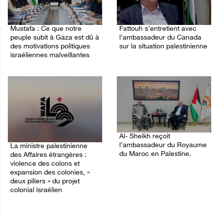
Mustafa : Ce que notre
Fattouh s'entretient avec
peuple subit à Gaza est dû à
l'ambassadeur du Canada
des motivations politiques
sur la situation palestinienne
israéliennes malveillantes
03/August/2026 10:28 PM
04/August/2026 12:16 PM
Al- Sheikh reçoit
l'ambassadeur du Royaume
La ministre palestinienne
du Maroc en Palestine.
des Affaires étrangères :
violence des colons et
02/August/2026 06:36 PM
expansion des colonies, «
deux piliers » du projet
colonial israélien
03/August/2026 05:19 PM