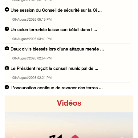
08/August/2026 06:16 PM
Une session du Conseil de sécurité sur la Ci ...
08/August/2026 05:15 PM
Un colon terroriste laisse son bétail dans l ...
08/August/2026 03:41 PM
Deux civils blessés lors d’une attaque menée ...
08/August/2026 02:54 PM
Le Président reçoit le conseil municipal de ...
08/August/2026 02:21 PM
L’occupation continue de ravager des terres ...
08/August/2026 12:16 PM
Vidéos
73384 martyrs et 174242 blessés depuis le dé ...
08/August/2026 11:22 AM
Des colons terroristes attaquent une maison ...
08/August/2026 10:31 AM