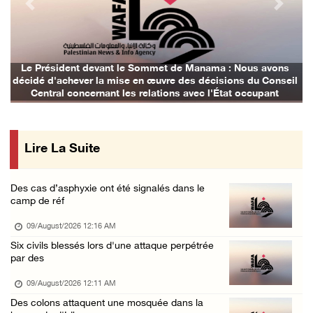
Previous
Next
Les forces d’occupation mènent des enquêtes ...
08/August/2026 10:24 AM
L’occupation installe un poste de contrôle m ...
Le Président devant le Sommet de Manama : Nous avons
décidé d'achever la mise en œuvre des décisions du Conseil
08/August/2026 09:45 AM
Central concernant les relations avec l'État occupant
3 blessés par des balles d’occupation au nor ...
08/August/2026 09:20 AM
Lire La Suite
Des cas d’asphyxie ont été signalés dans le
camp de réf
09/August/2026 12:16 AM
Six civils blessés lors d'une attaque perpétrée
par des
09/August/2026 12:11 AM
Des colons attaquent une mosquée dans la