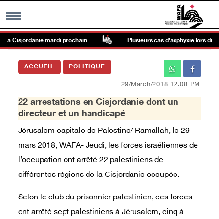
la Cisjordanie mardi prochain
Plusieurs cas d’asphyxie lors du raid
MENU
ACCUEIL
POLITIQUE
h
Galerie d’images
29/March/2018 12:08 PM
22 arrestations en Cisjordanie dont un
Centre palestinien
directeur et un handicapé
Jérusalem capitale de Palestine/ Ramallah, le 29
rmations
mars 2018, WAFA- Jeudi, les forces israéliennes de
l’occupation ont arrêté 22 palestiniens de
العربية
différentes régions de la Cisjordanie occupée.
English
Selon le club du prisonnier palestinien, ces forces
ont arrêté sept palestiniens à Jérusalem, cinq à