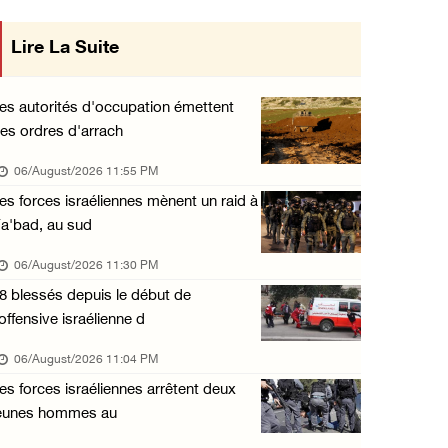
Offensive israélienne à Qalandia : 16 Palest ...
Lire La Suite
n œuvre des décisions du Conseil
06/August/2026 04:30 PM
al concernant les relations avec
Des ministres des affaires étrangères de hui ...
es autorités d'occupation émettent
06/August/2026 03:06 PM
es ordres d'arrach
l'État occupant
Croissant-Rouge : 16 blessés suite à l'agres ...
06/August/2026 11:55 PM
06/August/2026 01:42 PM
es forces israéliennes mènent un raid à
a'bad, au sud
Les forces d'occupation rasent 4 dunams à Ba ...
06/August/2026 12:57 PM
06/August/2026 11:30 PM
8 blessés depuis le début de
La présidence condamne et met en garde l'occ ...
'offensive israélienne d
06/August/2026 12:16 PM
06/August/2026 11:04 PM
Les forces d'occupation démolissent une mais ...
es forces israéliennes arrêtent deux
06/August/2026 12:08 PM
eunes hommes au
Des colons clôturent des terres dans le nord ...