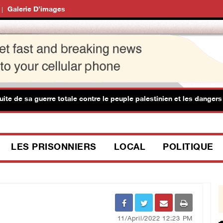
Galerie D’images
sa guerre totale contre le peuple palestinien et les dangers que c
LES PRISONNIERS
LOCAL
POLITIQUE
11/April/2022 12:23 PM