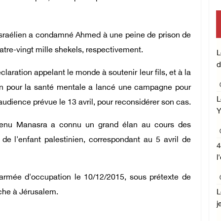
mise e
 israélien a condamné Ahmed à une peine de prison de
Centr
atre-vingt mille shekels, respectivement.
L
d
laration appelant le monde à soutenir leur fils, et à la
ien pour la santé mentale a lancé une campagne pour
L
audience prévue le 13 avril, pour reconsidérer son cas.
Y
tenu Manasra a connu un grand élan au cours des
de l'enfant palestinien, correspondant au 5 avril de
4
l
l'armée d'occupation le 10/12/2015, sous prétexte de
che à Jérusalem.
L
j