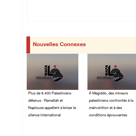
Nouvelles Connexes
Plus de 9.400 Palestiniens
À Megiddo, des mineurs
détenus : Ramallah et
palestiniens confrontés à la
Naplouse appellent à briser le
malnutrition et à des
silence international
conditions éprouvantes
03/August/2026 01:40
02/August/2026 02:07
PM
PM