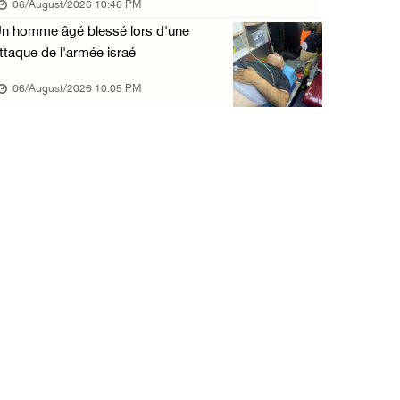
06/August/2026 10:46 PM
06/August/2026 11:05 AM
n homme âgé blessé lors d'une
L'occupation poursuit son agression contre l ...
ttaque de l'armée israé
06/August/2026 09:32 AM
06/August/2026 10:05 PM
Les autorités israéliennes démolissent un im ...
06/August/2026 09:10 AM
Incursion de l'occupation à Qalqilya
06/August/2026 08:26 AM
Blessures et incendies criminels de maisons ...
06/August/2026 12:24 AM
Trois Palestiniens blessés lors d'une attaqu ...
06/August/2026 12:21 AM