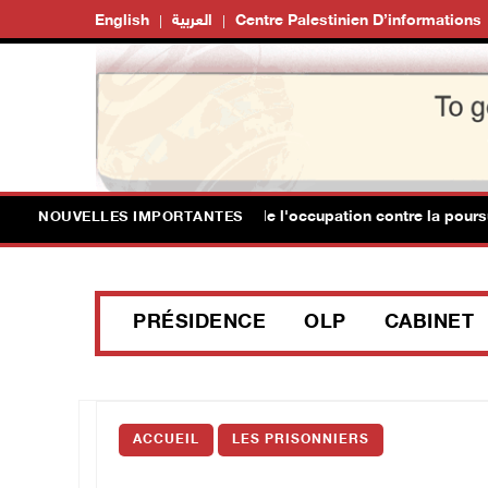
English
العربية
Centre Palestinien D’informations
ence condamne et met en garde l'occupation contre la poursuite de 
NOUVELLES IMPORTANTES
PRÉSIDENCE
OLP
CABINET
ACCUEIL
LES PRISONNIERS