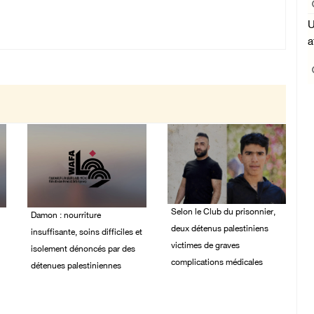
U
a
Selon le Club du prisonnier,
Damon : nourriture
deux détenus palestiniens
insuffisante, soins difficiles et
victimes de graves
isolement dénoncés par des
complications médicales
détenues palestiniennes
30/July/2026 06:18 PM
02/August/2026 12:32
PM