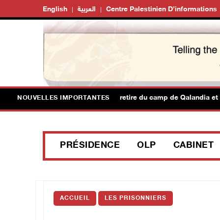
English
العربية
Centre Palestinien D’informations
usalem : l'armée israélienne se retire du camp de Qalandia et de Ka
NOUVELLES IMPORTANTES
PRÉSIDENCE
OLP
CABINET
ACCUEIL
LES PRISONNIERS