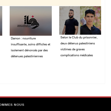
Selon le Club du prisonnier,
Damon : nourriture
deux détenus palestiniens
insuffisante, soins difficiles et
victimes de graves
isolement dénoncés par des
complications médicales
détenues palestiniennes
30/July/2026 06:18 PM
02/August/2026 12:32
PM
SOMMES NOUS