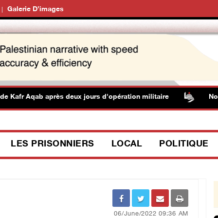
Galerie D’images
fr Aqab après deux jours d'opération militaire
Nouvelle
LES PRISONNIERS
LOCAL
POLITIQUE
06/June/2022 09:36 AM