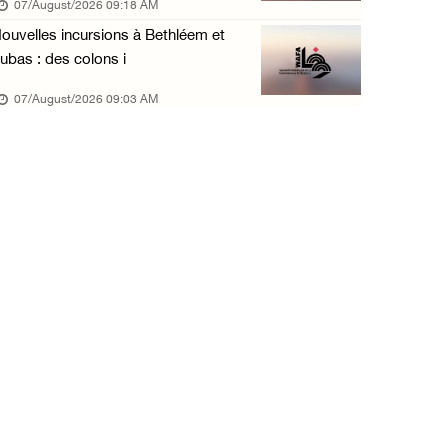
07/August/2026 09:18 AM
06/August/2026 04:58 PM
ouvelles incursions à Bethléem et
Offensive israélienne à Qalandia : 16 Palest ...
ubas : des colons i
06/August/2026 04:30 PM
07/August/2026 09:03 AM
Des ministres des affaires étrangères de hui ...
06/August/2026 03:06 PM