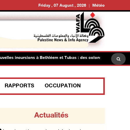
Friday , 07 August , 2026
Météo
s incursions à Bethléem et Tubas : des colons investissent les p
RAPPORTS
OCCUPATION
Actualités