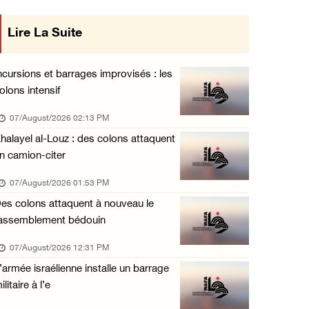
Le président égyptien et le roi de Bahreïn i ...
Lire La Suite
re des décisions du Conseil
06/August/2026 08:02 PM
ncernant les relations avec
UNICEF : 300 enfants tués depuis le cessez-l ...
ncursions et barrages improvisés : les
06/August/2026 07:43 PM
olons intensif
l'État occupant
Deux blessés, dont un adolescent, lors d’une ...
07/August/2026 02:13 PM
06/August/2026 07:10 PM
halayel al-Louz : des colons attaquent
n camion-citer
Israël restitue la dépouille d’Alaa Sobeh, d ...
06/August/2026 07:02 PM
07/August/2026 01:53 PM
es colons attaquent à nouveau le
Les forces israéliennes ferment les abords d ...
assemblement bédouin
06/August/2026 06:24 PM
07/August/2026 12:31 PM
Tubas : déploiement militaire israélien et t ...
’armée israélienne installe un barrage
06/August/2026 05:44 PM
ilitaire à l’e
Environ 58 000 cas de varicelle recensés dan ...