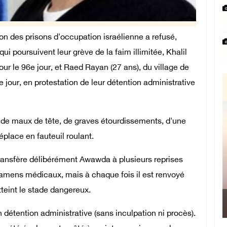
on des prisons d'occupation israélienne a refusé,
i poursuivent leur grève de la faim illimitée, Khalil
our le 96e jour, et Raed Rayan (27 ans), du village de
 jour, en protestation de leur détention administrative
, de maux de tête, de graves étourdissements, d'une
éplace en fauteuil roulant.
 transfère délibérément Awawda à plusieurs reprises
examens médicaux, mais à chaque fois il est renvoyé
tteint le stade dangereux.
Le Prési
 détention administrative (sans inculpation ni procès).
Manama : Nou