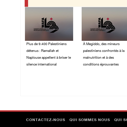
Plus de 9.400 Palestiniens
À Megiddo, des mineurs
détenus : Ramallah et
palestiniens confrontés à la
Naplouse appellent à briser le
malnutrition et à des
silence international
conditions éprouvantes
03/August/2026 01:40
02/August/2026 02:07
PM
PM
CONTACTEZ-NOUS
QUI SOMMES NOUS
QUI 