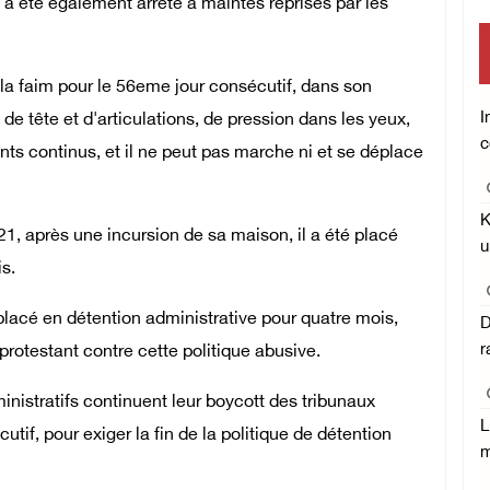
l a été également arrêté à maintes reprises par les
mise en œuv
 la faim pour le 56eme jour consécutif, dans son
Central co
I
 de tête et d'articulations, de pression dans les yeux,
c
nts continus, et il ne peut pas marche ni et se déplace
K
1, après une incursion de sa maison, il a été placé
u
 mois.
 placé en détention administrative pour quatre mois,
D
r
 protestant contre cette politique abusive.
inistratifs continuent leur boycott des tribunaux
L
tif, pour exiger la fin de la politique de détention
m