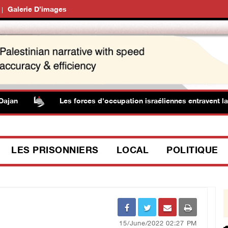
Galerie D’images
n
Les forces d'occupation israéliennes entravent la circ
LES PRISONNIERS
LOCAL
POLITIQUE
15/June/2022 02:27 PM