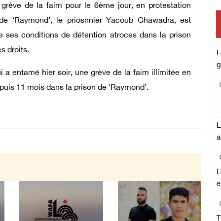
 grève de la faim pour le 6ème jour, en protestation
n de ‘Raymond’, le priosnnier Yacoub Ghawadra, est
m
re ses conditions de détention atroces dans la prison
s droits.
L
g
a entamé hier soir, une grève de la faim illimitée en
epuis 11 mois dans la prison de ‘Raymond’.
L
a
L
e
T