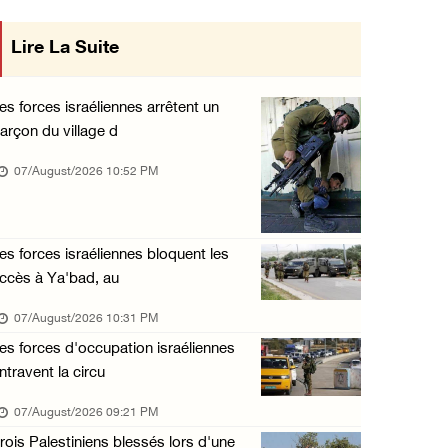
« La force ne garantira ni sécurité ni stabi ...
Lire La Suite
ise en œuvre des décisions du Conseil
07/August/2026 01:58 PM
Central concernant les relations avec
Khalayel al-Louz : des colons attaquent un c ...
es forces israéliennes arrêtent un
07/August/2026 01:53 PM
arçon du village d
l'État occupant
Nouvelle attaque de colons à Ramallah : une ...
07/August/2026 10:52 PM
07/August/2026 12:31 PM
L’armée israélienne installe un barrage mili ...
es forces israéliennes bloquent les
07/August/2026 09:18 AM
ccès à Ya'bad, au
Nouvelles incursions à Bethléem et Tubas : d ...
07/August/2026 10:31 PM
07/August/2026 09:03 AM
es forces d'occupation israéliennes
ntravent la circu
07/August/2026 09:21 PM
rois Palestiniens blessés lors d'une