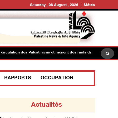
Saturday , 08 August , 2026
Météo
ulation des Palestiniens et mènent des raids dans des villes à l'est
RAPPORTS
OCCUPATION
Actualités