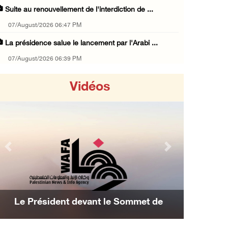
Suite au renouvellement de l'interdiction de ...
07/August/2026 06:47 PM
La présidence salue le lancement par l'Arabi ...
07/August/2026 06:39 PM
Naplouse : Attaque des forces d'occupation e ...
Vidéos
07/August/2026 06:14 PM
La présidence palestinienne salue l’accord d ...
07/August/2026 05:38 PM
Environ 70 000 fidèles ont accompli la prièr ...
Previous
Next
07/August/2026 02:45 PM
La présidence palestinienne condamne les att ...
07/August/2026 02:42 PM
Le Président devant le Sommet de
Les avion
Incursions et barrages improvisés : les colo ...
nama : Nous avons décidé d'achever la
07/August/2026 02:13 PM