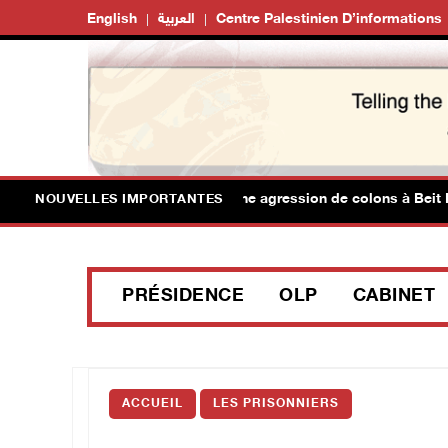
English
العربية
Centre Palestinien D’informations
is Palestiniens blessés lors d'une agression de colons à Beit Daja
NOUVELLES IMPORTANTES
PRÉSIDENCE
OLP
CABINET
ACCUEIL
LES PRISONNIERS