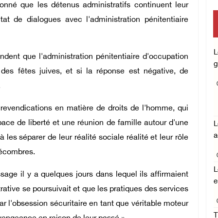
onné que les détenus administratifs continuent leur
tat de dialogues avec l'administration pénitentiaire
mise en œuvre des décisions du 
Central concernant les relation
L
endent que l'administration pénitentiaire d'occupation
g
 des fêtes juives, et si la réponse est négative, de
l'État occupant
.
s revendications en matière de droits de l'homme, qui
pace de liberté et une réunion de famille autour d'une
L
a
es séparer de leur réalité sociale réalité et leur rôle
décombres.
L
age il y a quelques jours dans lequel ils affirmaient
e
rative se poursuivait et que les pratiques des services
par l'obsession sécuritaire en tant que véritable moteur
T