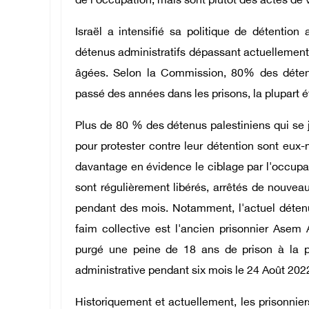
de l'occupation, mais sont plutôt des actes de
Israël a intensifié sa politique de détention
détenus administratifs dépassant actuellemen
âgées. Selon la Commission, 80% des détenus
passé des années dans les prisons, la plupart é
Plus de 80 % des détenus palestiniens qui se j
pour protester contre leur détention sont eu
davantage en évidence le ciblage par l'occupat
sont régulièrement libérés, arrêtés de nouveau
pendant des mois. Notamment, l'actuel détenu a
faim collective est l'ancien prisonnier Asem 
purgé une peine de 18 ans de prison à la p
administrative pendant six mois le 24 Août 202
Historiquement et actuellement, les prisonnier