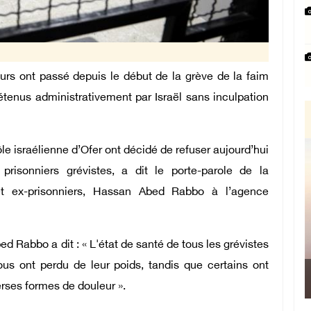
rs ont passé depuis le début de la grève de la faim
tenus administrativement par Israël sans inculpation
e israélienne d’Ofer ont décidé de refuser aujourd’hui
prisonniers grévistes, a dit le porte-parole de la
et ex-prisonniers, Hassan Abed Rabbo à l’agence
d Rabbo a dit : « L'état de santé de tous les grévistes
us ont perdu de leur poids, tandis que certains ont
Le Président devant le Somme
rses formes de douleur ».
Manama : Nous avons décidé d'ac