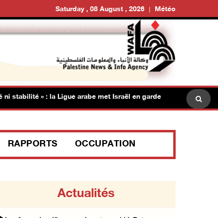
Saturday , 08 August , 2026
Météo
tabilité » : la Ligue arabe met Israël en garde
Incursions 
RAPPORTS
OCCUPATION
Actualités