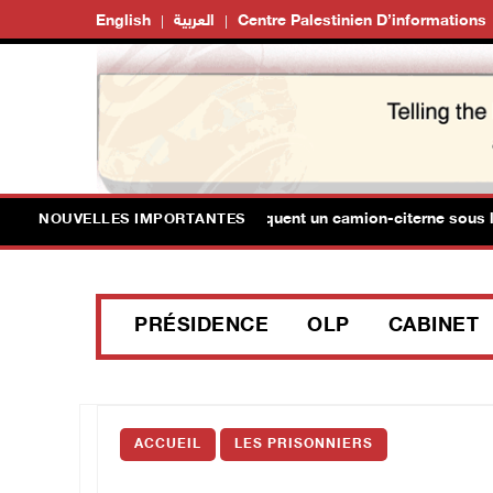
English
العربية
Centre Palestinien D’informations
ayel al-Louz : des colons attaquent un camion-citerne sous les ye
NOUVELLES IMPORTANTES
PRÉSIDENCE
OLP
CABINET
ACCUEIL
LES PRISONNIERS