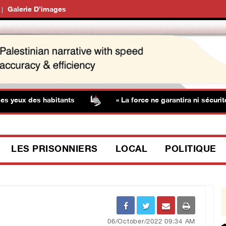
Galerie D’images
ux des habitants
« La force ne garantira ni sécurité ni s
LES PRISONNIERS
LOCAL
POLITIQUE
06/October/2022 09:34 AM