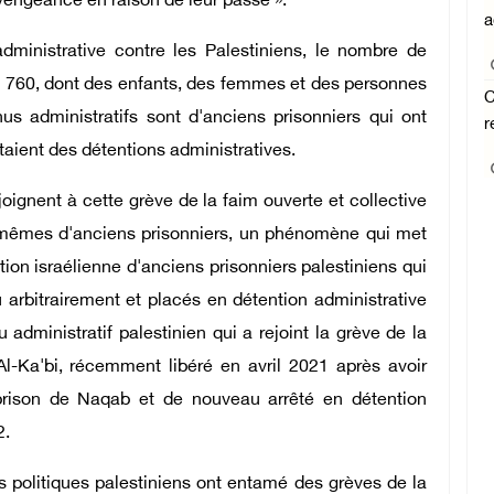
 vengeance en raison de leur passé ».
a
 administrative contre les Palestiniens, le nombre de
t 760, dont des enfants, des femmes et des personnes
C
 administratifs sont d'anciens prisonniers qui ont
r
taient des détentions administratives.
oignent à cette grève de la faim ouverte et collective
x-mêmes d'anciens prisonniers, un phénomène qui met
ion israélienne d'anciens prisonniers palestiniens qui
 arbitrairement et placés en détention administrative
dministratif palestinien qui a rejoint la grève de la
Al-Ka'bi, récemment libéré en avril 2021 après avoir
rison de Naqab et de nouveau arrêté en détention
2.
s politiques palestiniens ont entamé des grèves de la