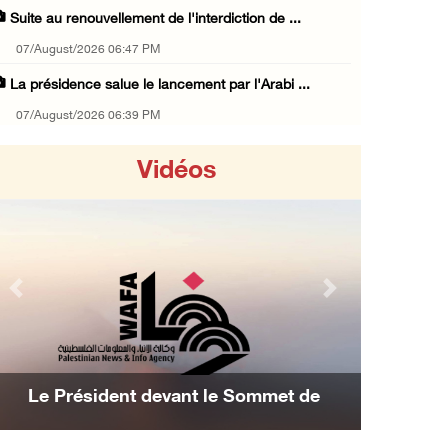
Suite au renouvellement de l'interdiction de ...
07/August/2026 06:47 PM
La présidence salue le lancement par l'Arabi ...
07/August/2026 06:39 PM
Naplouse : Attaque des forces d'occupation e ...
Vidéos
07/August/2026 06:14 PM
La présidence palestinienne salue l’accord d ...
07/August/2026 05:38 PM
Environ 70 000 fidèles ont accompli la prièr ...
Previous
Next
07/August/2026 02:45 PM
La présidence palestinienne condamne les att ...
07/August/2026 02:42 PM
t de
Les avions d'occupation continuent de
Incursions et barrages improvisés : les colo ...
hever la
bombarder Gaza
07/August/2026 02:13 PM