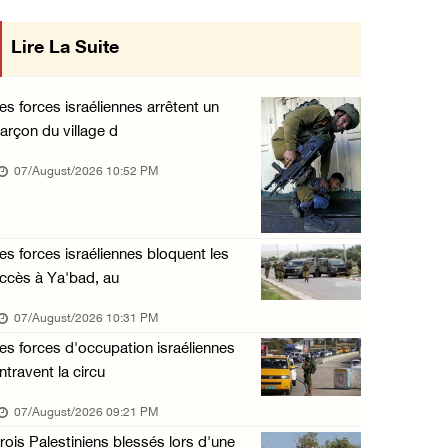
« La force ne garantira ni sécurité ni stabi ...
Lire La Suite
Conseil
07/August/2026 01:58 PM
s avec
Khalayel al-Louz : des colons attaquent un c ...
es forces israéliennes arrêtent un
07/August/2026 01:53 PM
arçon du village d
Nouvelle attaque de colons à Ramallah : une ...
07/August/2026 10:52 PM
07/August/2026 12:31 PM
L’armée israélienne installe un barrage mili ...
es forces israéliennes bloquent les
07/August/2026 09:18 AM
ccès à Ya'bad, au
Nouvelles incursions à Bethléem et Tubas : d ...
07/August/2026 10:31 PM
07/August/2026 09:03 AM
es forces d'occupation israéliennes
Jérusalem : l'armée israélienne se retire du ...
ntravent la circu
07/August/2026 08:54 AM
07/August/2026 09:21 PM
rois Palestiniens blessés lors d'une