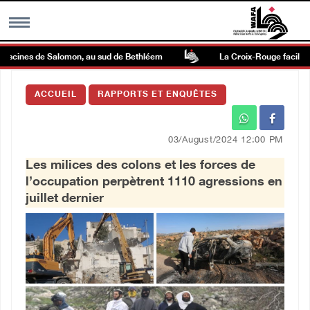
cines de Salomon, au sud de Bethléem
La Croix-Rouge facilite le t
MENU
ACCUEIL
RAPPORTS ET ENQUÊTES
h
Galerie d’images
03/August/2024 12:00 PM
Centre palestinien
Les milices des colons et les forces de
l’occupation perpètrent 1110 agressions en
rmations
juillet dernier
العربية
English