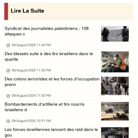
09/August/2026 12:55 PM
Lire La Suite
Des cultures endommagées après le pâturage d ...
09/August/2026 12:03 PM
Syndicat des journalistes palestiniens : 108
Gaza : le bilan de la guerre atteint 73.386 ...
attaques c
09/August/2026 11:54 AM
09/August/2026 11:45 PM
Le Président Abbas rend hommage à Diab Al-Lo ...
Des blessés suite à des tirs israéliens dans le
quartie
09/August/2026 10:54 AM
Les forces israéliennes s’emparent d’une mai ...
09/August/2026 11:30 PM
Des colons terroristes et les forces d'occupation
09/August/2026 10:44 AM
prenn
Les forces israéliennes installent un barrag ...
09/August/2026 11:03 PM
09/August/2026 09:56 AM
Bombardements d'artillerie et tirs nourris
Malgré le cessez-le-feu, Gaza toujours sous ...
israéliens d
09/August/2026 09:53 AM
09/August/2026 10:31 PM
Des soldats israéliens ouvrent le feu sur un ...
Les forces israéliennes lancent des raid dans le
gou
09/August/2026 09:44 AM