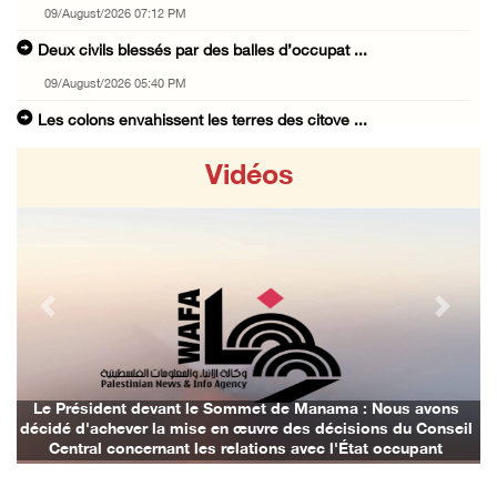
09/August/2026 07:12 PM
Deux civils blessés par des balles d’occupat ...
09/August/2026 05:40 PM
Les colons envahissent les terres des citoye ...
09/August/2026 04:41 PM
Vidéos
Shahin : La réunion d’Amman appelle à une ac ...
09/August/2026 04:23 PM
Des ministres et des membres de la Knesset p ...
09/August/2026 02:36 PM
Previous
Next
Les autorités d’occupation reconnaissent le ...
09/August/2026 02:08 PM
Les colons déracinent des dizaines d’arbres ...
Les avions d'occupation continuent de bombarder Gaza
il
09/August/2026 01:45 PM
133 colons israéliens font irruption dans la ...