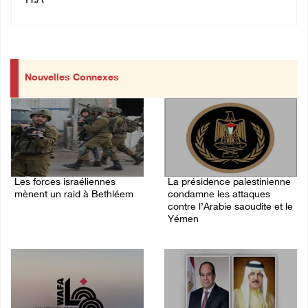
H.A
Nouvelles Connexes
Les forces israéliennes
La présidence palestinienne
mènent un raid à Bethléem
condamne les attaques
contre l’Arabie saoudite et le
07/August/2026 11:41 PM
Yémen
07/August/2026 02:42 PM