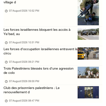
Nouvelle attaque de colons à Ramallah : une ...
village d
07/August/2026 12:31 PM
07/August/2026 10:52 PM
L’armée israélienne installe un barrage mili ...
07/August/2026 09:18 AM
Les forces israéliennes bloquent les accès à
Nouvelles incursions à Bethléem et Tubas : d ...
Ya'bad, au
07/August/2026 09:03 AM
07/August/2026 10:31 PM
Jérusalem : l'armée israélienne se retire du ...
Les forces d'occupation israéliennes entravent la
07/August/2026 08:54 AM
circu
07/August/2026 09:21 PM
Trois Palestiniens blessés lors d'une agression
de colo
07/August/2026 09:00 PM
Club des prisonniers palestiniens : Le
renouvellement d
07/August/2026 08:47 PM