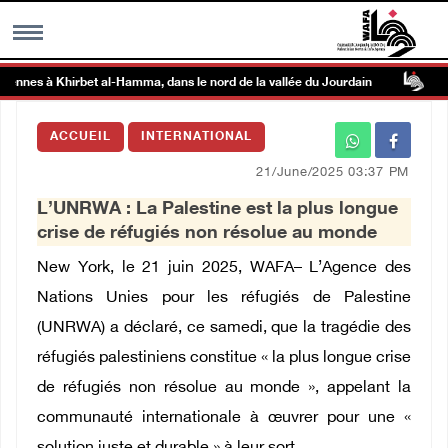
nnes à Khirbet al-Hamma, dans le nord de la vallée du Jourdain
Cl
MENU
ACCUEIL
INTERNATIONAL
h
Galerie d’images
21/June/2025 03:37 PM
L’UNRWA : La Palestine est la plus longue
Centre palestinien
crise de réfugiés non résolue au monde
New York, le 21 juin 2025, WAFA– L’Agence des
rmations
Nations Unies pour les réfugiés de Palestine
(UNRWA) a déclaré, ce samedi, que la tragédie des
العربية
réfugiés palestiniens constitue « la plus longue crise
de réfugiés non résolue au monde », appelant la
English
communauté internationale à œuvrer pour une «