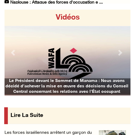
Naplouse : Attaque des forces d'occupation e ...
07/August/2026 06:14 PM
Vidéos
La présidence palestinienne salue l’accord d ...
07/August/2026 05:38 PM
Environ 70 000 fidèles ont accompli la prièr ...
07/August/2026 02:45 PM
Previous
Next
La présidence palestinienne condamne les att ...
07/August/2026 02:42 PM
Incursions et barrages improvisés : les colo ...
Le Président devant le Sommet de Manama : Nous avons
Les
écidé d'achever la mise en œuvre des décisions du Conseil
07/August/2026 02:13 PM
Central concernant les relations avec l'État occupant
« La force ne garantira ni sécurité ni stabi ...
07/August/2026 01:58 PM
Lire La Suite
Khalayel al-Louz : des colons attaquent un c ...
07/August/2026 01:53 PM
Les forces israéliennes arrêtent un garçon du