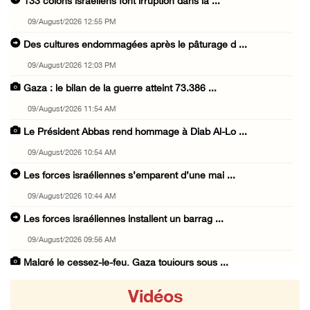
133 colons israéliens font irruption dans la ...
09/August/2026 12:55 PM
Des cultures endommagées après le pâturage d ...
09/August/2026 12:03 PM
Gaza : le bilan de la guerre atteint 73.386 ...
09/August/2026 11:54 AM
Le Président Abbas rend hommage à Diab Al-Lo ...
09/August/2026 10:54 AM
Les forces israéliennes s’emparent d’une mai ...
09/August/2026 10:44 AM
Les forces israéliennes installent un barrag ...
09/August/2026 09:56 AM
Malgré le cessez-le-feu, Gaza toujours sous ...
09/August/2026 09:53 AM
Vidéos
Des soldats israéliens ouvrent le feu sur un ...