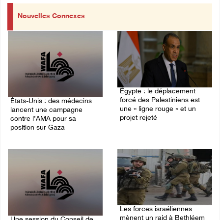
Nouvelles Connexes
Égypte : le déplacement
forcé des Palestiniens est
États-Unis : des médecins
une « ligne rouge » et un
lancent une campagne
projet rejeté
contre l’AMA pour sa
position sur Gaza
09/August/2026 08:18 AM
09/August/2026 08:43 AM
Les forces israéliennes
mènent un raid à Bethléem
Une session du Conseil de