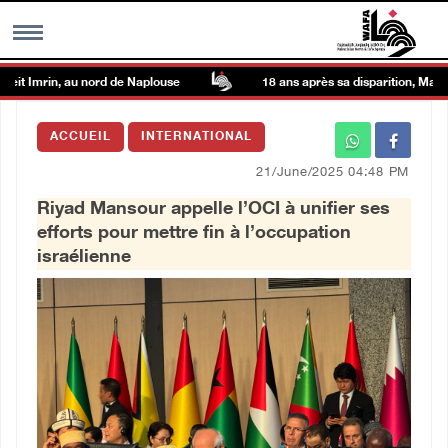
it Imrin, au nord de Naplouse
18 ans après sa disparition, Mahmoud
MENU
ACCUEIL
INTERNATIONAL
h
Galerie d’images
21/June/2025 04:48 PM
Riyad Mansour appelle l’OCI à unifier ses
Centre palestinien
efforts pour mettre fin à l’occupation
israélienne
rmations
العربية
English