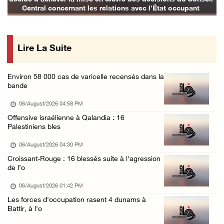
05/August/2026 10:37 PM
Central concernant les relations avec l'État occupant
Les forces d'occupation mènent des raids sur ...
05/August/2026 07:58 PM
Lire La Suite
Croissant-Rouge : 8 blessés suite à l'attaqu ...
05/August/2026 06:51 PM
Environ 58 000 cas de varicelle recensés dans la
bande
06/August/2026 04:58 PM
Offensive israélienne à Qalandia : 16
Palestiniens bles
06/August/2026 04:30 PM
Croissant-Rouge : 16 blessés suite à l'agression
de l’o
06/August/2026 01:42 PM
Les forces d'occupation rasent 4 dunams à
Battir, à l'o