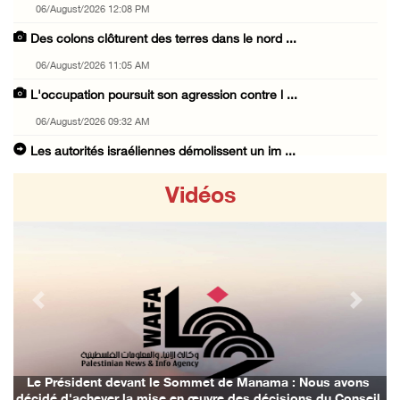
06/August/2026 12:08 PM
Des colons clôturent des terres dans le nord ...
06/August/2026 11:05 AM
L'occupation poursuit son agression contre l ...
06/August/2026 09:32 AM
Les autorités israéliennes démolissent un im ...
06/August/2026 09:10 AM
Vidéos
Incursion de l'occupation à Qalqilya
06/August/2026 08:26 AM
Blessures et incendies criminels de maisons ...
06/August/2026 12:24 AM
Previous
Next
Trois Palestiniens blessés lors d'une attaqu ...
06/August/2026 12:21 AM
Des colons prennent d'assaut Beit Fajjar, au ...
Le Président devant le Sommet de Manama : Nous avons
décidé d'achever la mise en œuvre des décisions du Conseil