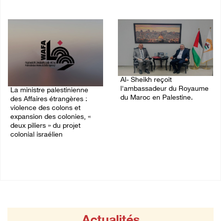
03/August/2026 10:28 PM
04/August/2026 12:16 PM
Al- Sheikh reçoit
l'ambassadeur du Royaume
La ministre palestinienne
du Maroc en Palestine.
des Affaires étrangères :
violence des colons et
02/August/2026 06:36 PM
expansion des colonies, «
deux piliers » du projet
colonial israélien
03/August/2026 05:19 PM
Actualités