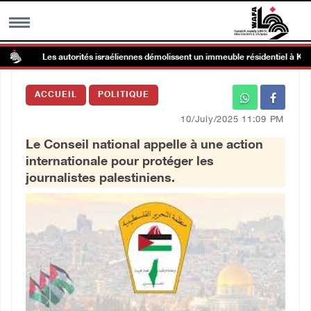
Les autorités israéliennes démolissent un immeuble résidentiel à Kafr Qa
MENU
ACCUEIL
POLITIQUE
h
Galerie d’images
10/July/2025 11:09 PM
Le Conseil national appelle à une action
Centre palestinien
internationale pour protéger les
journalistes palestiniens.
rmations
العربية
English