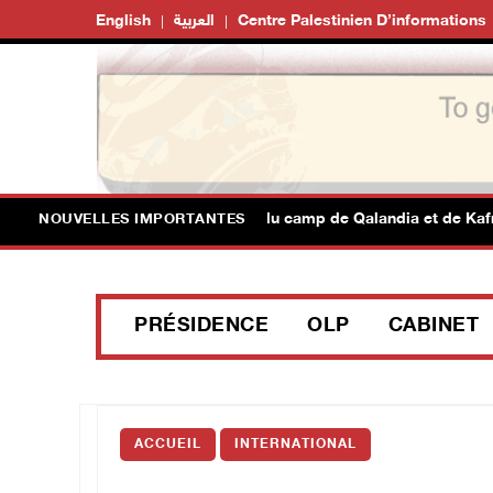
English
العربية
Centre Palestinien D’informations
m : l'armée israélienne se retire du camp de Qalandia et de Kafr A
NOUVELLES IMPORTANTES
PRÉSIDENCE
OLP
CABINET
ACCUEIL
INTERNATIONAL