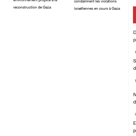
environnement propice à la
condamnent les violations
reconstruction de Gaza
israéliennes en cours à Gaza
06/August/2026 08:02
06/August/2026 03:06
PM
PM
D
p
S
d
N
d
E
p