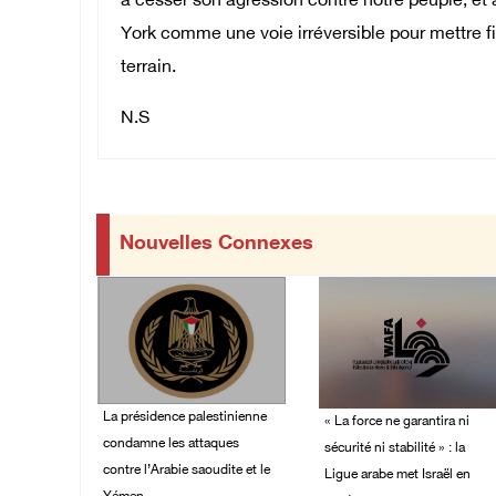
à cesser son agression contre notre peuple, et
York comme une voie irréversible pour mettre fin
terrain.
N.S
Nouvelles Connexes
La présidence palestinienne
« La force ne garantira ni
condamne les attaques
sécurité ni stabilité » : la
contre l’Arabie saoudite et le
Ligue arabe met Israël en