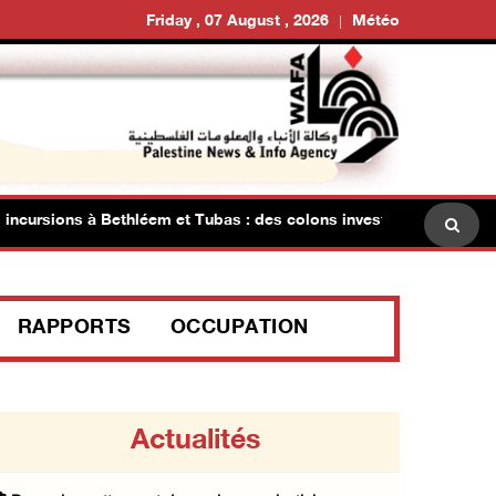
Friday , 07 August , 2026
Météo
cursions à Bethléem et Tubas : des colons investissent les piscin
RAPPORTS
OCCUPATION
Actualités