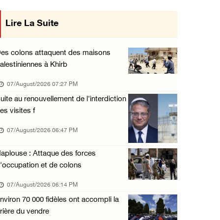
Les autorités d'occupation émettent des ordr ...
Lire La Suite
mise en œuvre des décisions du Conseil
06/August/2026 11:55 PM
Central concernant les relations avec
Les forces israéliennes mènent un raid à Ya' ...
es colons attaquent des maisons
06/August/2026 11:30 PM
alestiniennes à Khirb
l'État occupant
48 blessés depuis le début de l'offensive is ...
07/August/2026 07:27 PM
06/August/2026 11:04 PM
uite au renouvellement de l'interdiction
es visites f
Les forces israéliennes arrêtent deux jeunes ...
06/August/2026 10:46 PM
07/August/2026 06:47 PM
Un homme âgé blessé lors d'une attaque de l' ...
aplouse : Attaque des forces
06/August/2026 10:05 PM
'occupation et de colons
Blessés signalés lors d'une attaque de colon ...
07/August/2026 06:14 PM
06/August/2026 09:36 PM
nviron 70 000 fidèles ont accompli la
L'occupation étend ses raids et ses campagne ...
rière du vendre