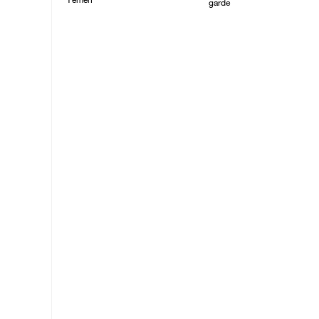
Yémen
garde
07/August/2026 02:42
07/August/2026 01:58
PM
PM