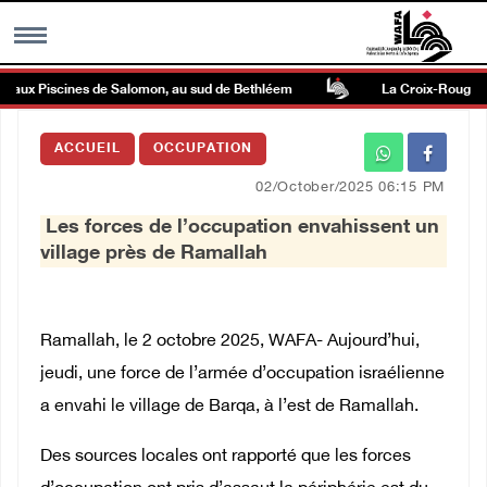
 aux Piscines de Salomon, au sud de Bethléem
La Croix-Rouge facil
MENU
ACCUEIL
OCCUPATION
h
Galerie d’images
02/October/2025 06:15 PM
Les forces de l’occupation envahissent un
Centre palestinien
village près de Ramallah
rmations
Ramallah, le 2 octobre 2025, WAFA- Aujourd’hui,
العربية
jeudi, une force de l’armée d’occupation israélienne
a envahi le village de Barqa, à l’est de Ramallah.
English
Des sources locales ont rapporté que les forces