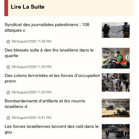
Lire La Suite
Des cultures endommagées après le pâturage d ...
09/August/2026 12:03 PM
Syndicat des journalistes palestiniens : 108
Gaza : le bilan de la guerre atteint 73.386 ...
attaques c
09/August/2026 11:54 AM
09/August/2026 11:45 PM
Le Président Abbas rend hommage à Diab Al-Lo ...
Des blessés suite à des tirs israéliens dans le
quartie
09/August/2026 10:54 AM
Les forces israéliennes s’emparent d’une mai ...
09/August/2026 11:30 PM
Des colons terroristes et les forces d'occupation
09/August/2026 10:44 AM
prenn
Les forces israéliennes installent un barrag ...
09/August/2026 11:03 PM
09/August/2026 09:56 AM
Bombardements d'artillerie et tirs nourris
Malgré le cessez-le-feu, Gaza toujours sous ...
israéliens d
09/August/2026 09:53 AM
09/August/2026 10:31 PM
Des soldats israéliens ouvrent le feu sur un ...
Les forces israéliennes lancent des raid dans le
gou
09/August/2026 09:44 AM