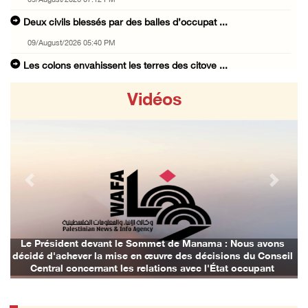
09/August/2026 07:12 PM
Deux civils blessés par des balles d’occupat ...
09/August/2026 05:40 PM
Les colons envahissent les terres des citoye ...
09/August/2026 04:41 PM
Vidéos
Shahin : La réunion d’Amman appelle à une ac ...
09/August/2026 04:23 PM
Des ministres et des membres de la Knesset p ...
09/August/2026 02:36 PM
Previous
Next
Les autorités d’occupation reconnaissent le ...
09/August/2026 02:08 PM
Les colons déracinent des dizaines d’arbres ...
Le Président devant le Sommet de Manama : Nous avons
décidé d'achever la mise en œuvre des décisions du Conseil
09/August/2026 01:45 PM
Central concernant les relations avec l'État occupant
133 colons israéliens font irruption dans la ...
09/August/2026 12:55 PM