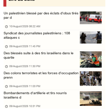
133 colons israéliens font irruption dans la ...
09/August/2026 12:55 PM
Un palestinien blessé par des éclats d'obus tirés
Des cultures endommagées après le pâturage d ...
par d
09/August/2026 12:03 PM
10/August/2026 08:22 AM
Gaza : le bilan de la guerre atteint 73.386 ...
Syndicat des journalistes palestiniens : 108
attaques c
09/August/2026 11:54 AM
Le Président Abbas rend hommage à Diab Al-Lo ...
09/August/2026 11:45 PM
Des blessés suite à des tirs israéliens dans le
09/August/2026 10:54 AM
quartie
Les forces israéliennes s’emparent d’une mai ...
09/August/2026 11:30 PM
09/August/2026 10:44 AM
Des colons terroristes et les forces d'occupation
Les forces israéliennes installent un barrag ...
prenn
09/August/2026 09:56 AM
09/August/2026 11:03 PM
Malgré le cessez-le-feu, Gaza toujours sous ...
Bombardements d'artillerie et tirs nourris
israéliens d
09/August/2026 09:53 AM
09/August/2026 10:31 PM
Des soldats israéliens ouvrent le feu sur un ...