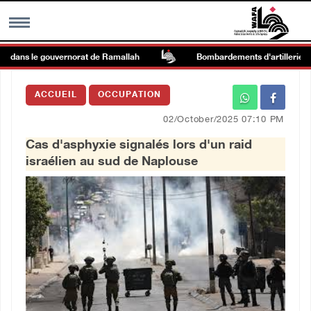
d dans le gouvernorat de Ramallah
Bombardements d'artillerie et ti
MENU
ACCUEIL
OCCUPATION
h
Galerie d’images
02/October/2025 07:10 PM
Cas d'asphyxie signalés lors d'un raid
Centre palestinien
israélien au sud de Naplouse
rmations
العربية
English