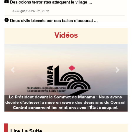
Des colons terroristes attaquent le village ...
09/August/2026 07:12 PM
Deux civils blessés par des balles d’occupat ...
09/August/2026 05:40 PM
Vidéos
Les colons envahissent les terres des citoye ...
09/August/2026 04:41 PM
Shahin : La réunion d’Amman appelle à une ac ...
09/August/2026 04:23 PM
Previous
Next
Des ministres et des membres de la Knesset p ...
09/August/2026 02:36 PM
Les autorités d’occupation reconnaissent le ...
Le Président devant le Sommet de Manama : Nous avons
décidé d'achever la mise en œuvre des décisions du Conseil
09/August/2026 02:08 PM
Central concernant les relations avec l'État occupant
Les colons déracinent des dizaines d’arbres ...
09/August/2026 01:45 PM
Lire La Suite