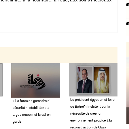
t limité à la nourriture, à l’eau, aux soins médicaux
Le président égyptien et le roi
« La force ne garantira ni
de Bahreïn insistent sur la
sécurité ni stabilité » : la
nécessité de créer un
Ligue arabe met Israël en
environnement propice à la
garde
reconstruction de Gaza