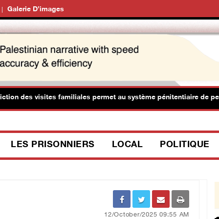
Galerie D’images
ion des visites familiales permet au système pénitentiaire de perp
LES PRISONNIERS
LOCAL
POLITIQUE
12/October/2025 09:55 AM