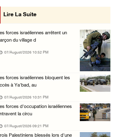
« La force ne garantira ni sécurité ni stabi ...
Lire La Suite
mise en œuvre des décisions du Conseil
07/August/2026 01:58 PM
Central concernant les relations avec
Khalayel al-Louz : des colons attaquent un c ...
es forces israéliennes arrêtent un
07/August/2026 01:53 PM
arçon du village d
l'État occupant
Nouvelle attaque de colons à Ramallah : une ...
07/August/2026 10:52 PM
07/August/2026 12:31 PM
L’armée israélienne installe un barrage mili ...
es forces israéliennes bloquent les
07/August/2026 09:18 AM
ccès à Ya'bad, au
Nouvelles incursions à Bethléem et Tubas : d ...
07/August/2026 10:31 PM
07/August/2026 09:03 AM
es forces d'occupation israéliennes
Jérusalem : l'armée israélienne se retire du ...
ntravent la circu
07/August/2026 08:54 AM
07/August/2026 09:21 PM
rois Palestiniens blessés lors d'une