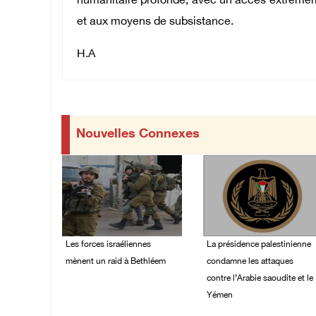
humanitaire profonde, avec un accès extrêmemen
et aux moyens de subsistance.
H.A
Nouvelles Connexes
Les forces israéliennes
La présidence palestinienne
mènent un raid à Bethléem
condamne les attaques
contre l’Arabie saoudite et le
07/August/2026 11:41
Yémen
PM