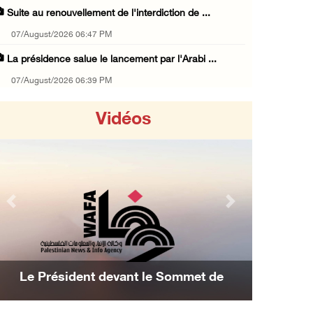
Suite au renouvellement de l'interdiction de ...
07/August/2026 06:47 PM
La présidence salue le lancement par l'Arabi ...
07/August/2026 06:39 PM
Naplouse : Attaque des forces d'occupation e ...
Vidéos
07/August/2026 06:14 PM
La présidence palestinienne salue l’accord d ...
07/August/2026 05:38 PM
Environ 70 000 fidèles ont accompli la prièr ...
Previous
Next
07/August/2026 02:45 PM
La présidence palestinienne condamne les att ...
07/August/2026 02:42 PM
Le Président devant le Sommet de
Incursions et barrages improvisés : les colo ...
Manama : Nous avons décidé d'achever la
07/August/2026 02:13 PM