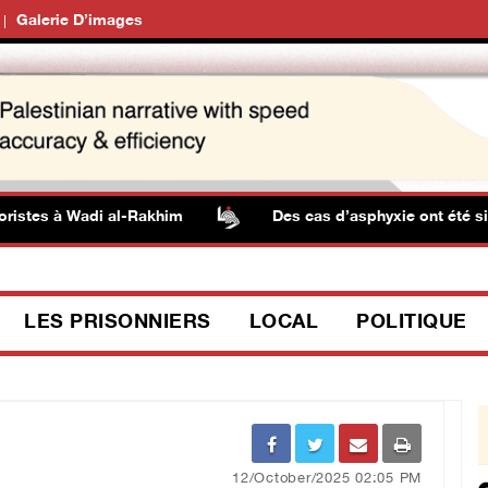
Galerie D’images
tes à Wadi al-Rakhim
Des cas d’asphyxie ont été signalé
LES PRISONNIERS
LOCAL
POLITIQUE
12/October/2025 02:05 PM