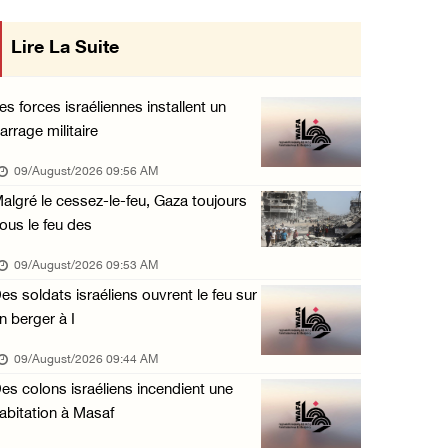
Un colon terroriste laisse son bétail dans l ...
Lire La Suite
se en œuvre des décisions du Conseil
08/August/2026 03:41 PM
entral concernant les relations avec
Deux civils blessés lors d’une attaque menée ...
es forces israéliennes installent un
08/August/2026 02:54 PM
arrage militaire
l'État occupant
Le Président reçoit le conseil municipal de ...
09/August/2026 09:56 AM
08/August/2026 02:21 PM
algré le cessez-le-feu, Gaza toujours
ous le feu des
L’occupation continue de ravager des terres ...
08/August/2026 12:16 PM
09/August/2026 09:53 AM
es soldats israéliens ouvrent le feu sur
73384 martyrs et 174242 blessés depuis le dé ...
n berger à I
08/August/2026 11:22 AM
09/August/2026 09:44 AM
es colons israéliens incendient une
abitation à Masaf