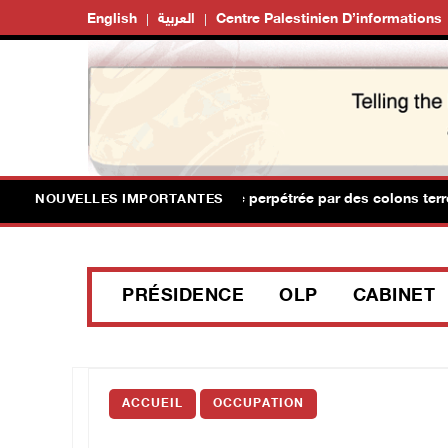
English
العربية
Centre Palestinien D’informations
civils blessés lors d'une attaque perpétrée par des colons terroris
NOUVELLES IMPORTANTES
PRÉSIDENCE
OLP
CABINET
ACCUEIL
OCCUPATION