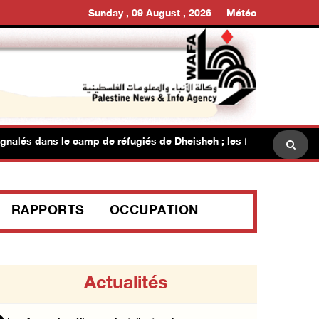
Sunday , 09 August , 2026
Météo
s dans le camp de réfugiés de Dheisheh ; les forces israéliennes m
RAPPORTS
OCCUPATION
Actualités