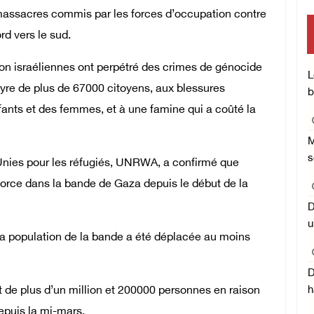
 massacres commis par les forces d’occupation contre
mi
rd vers le sud.
ion israéliennes ont perpétré des crimes de génocide
C
L
yre de plus de 67000 citoyens, aux blessures
b
fants et des femmes, et à une famine qui a coûté la
M
s
 Unies pour les réfugiés, UNRWA, a confirmé que
force dans la bande de Gaza depuis le début de la
D
u
la population de la bande a été déplacée au moins
D
de plus d’un million et 200000 personnes en raison
h
depuis la mi-mars.