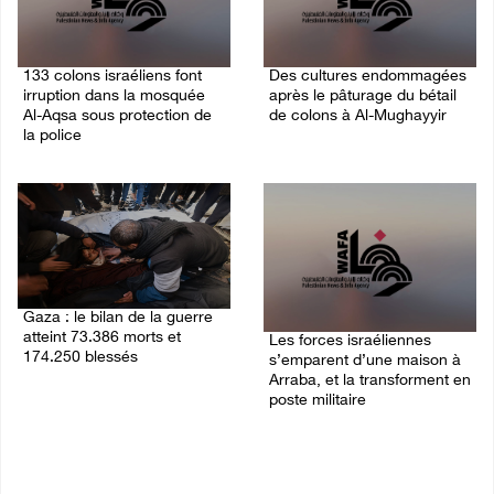
133 colons israéliens font
Des cultures endommagées
irruption dans la mosquée
après le pâturage du bétail
Al-Aqsa sous protection de
de colons à Al-Mughayyir
la police
09/August/2026 12:03 PM
09/August/2026 12:55 PM
Gaza : le bilan de la guerre
atteint 73.386 morts et
Les forces israéliennes
174.250 blessés
s’emparent d’une maison à
Arraba, et la transforment en
09/August/2026 11:54 AM
poste militaire
09/August/2026 10:44 AM