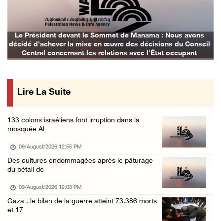
Des milices de colons israéliens volent un t ...
09/August/2026 07:02 AM
Des cas d’asphyxie ont été signalés dans le ...
Le Président devant le Sommet de Manama : Nous avons
décidé d'achever la mise en œuvre des décisions du Conseil
09/August/2026 12:16 AM
Central concernant les relations avec l'État occupant
Six civils blessés lors d'une attaque perpét ...
09/August/2026 12:11 AM
Lire La Suite
Des colons attaquent une mosquée dans la bou ...
08/August/2026 09:28 PM
133 colons israéliens font irruption dans la
Des colons attaquent le village d'Abu Falah
mosquée Al
08/August/2026 07:40 PM
09/August/2026 12:55 PM
Plusieurs cas d’asphyxie lors du raid des fo ...
Des cultures endommagées après le pâturage
du bétail de
08/August/2026 06:16 PM
Une session du Conseil de sécurité sur la Ci ...
09/August/2026 12:03 PM
Gaza : le bilan de la guerre atteint 73.386 morts
08/August/2026 05:15 PM
et 17
Un colon terroriste laisse son bétail dans l ...