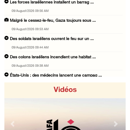
Les forces israéliennes installent un barrag ...
09/August/2026 09:56 AM
Malgré le cessez-le-feu, Gaza toujours sous ...
09/August/2026 09:53 AM
Des soldats israéliens ouvrent le feu sur un ...
09/August/2026 09:44 AM
Des colons israéliens incendient une habitat ...
09/August/2026 09:38 AM
États-Unis : des médecins lancent une campag ...
09/August/2026 08:43 AM
Vidéos
Égypte : le déplacement forcé des Palestinie ...
09/August/2026 08:18 AM
18 ans après sa disparition, Mahmoud Darwich ...
09/August/2026 07:34 AM
Previous
Next