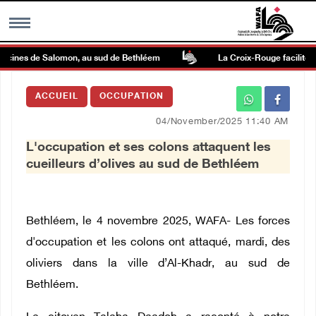
scines de Salomon, au sud de Bethléem
La Croix-Rouge facilite le 
MENU
ACCUEIL
OCCUPATION
h
Galerie d’images
04/November/2025 11:40 AM
L'occupation et ses colons attaquent les
Centre palestinien
cueilleurs d’olives au sud de Bethléem
rmations
Bethléem, le 4 novembre 2025, WAFA- Les forces
العربية
d'occupation et les colons ont attaqué, mardi, des
oliviers dans la ville d’Al-Khadr, au sud de
English
Bethléem.