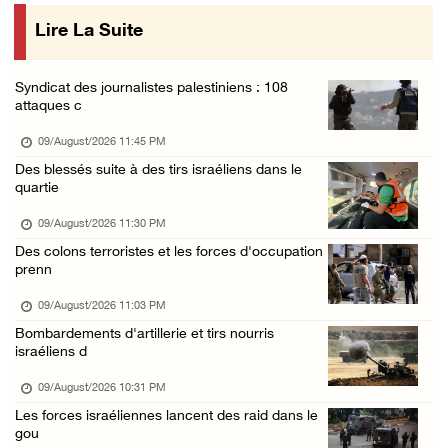
09/August/2026 12:55 PM
Lire La Suite
Des cultures endommagées après le pâturage d ...
09/August/2026 12:03 PM
Syndicat des journalistes palestiniens : 108
Gaza : le bilan de la guerre atteint 73.386 ...
attaques c
09/August/2026 11:54 AM
09/August/2026 11:45 PM
Le Président Abbas rend hommage à Diab Al-Lo ...
Des blessés suite à des tirs israéliens dans le
quartie
09/August/2026 10:54 AM
Les forces israéliennes s’emparent d’une mai ...
09/August/2026 11:30 PM
Des colons terroristes et les forces d'occupation
09/August/2026 10:44 AM
prenn
Les forces israéliennes installent un barrag ...
09/August/2026 11:03 PM
09/August/2026 09:56 AM
Bombardements d'artillerie et tirs nourris
Malgré le cessez-le-feu, Gaza toujours sous ...
israéliens d
09/August/2026 09:53 AM
09/August/2026 10:31 PM
Des soldats israéliens ouvrent le feu sur un ...
Les forces israéliennes lancent des raid dans le
gou
09/August/2026 09:44 AM