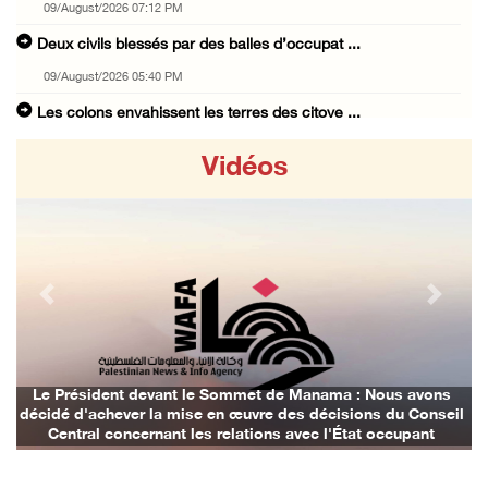
09/August/2026 07:12 PM
Deux civils blessés par des balles d’occupat ...
09/August/2026 05:40 PM
Les colons envahissent les terres des citoye ...
09/August/2026 04:41 PM
Vidéos
Shahin : La réunion d’Amman appelle à une ac ...
09/August/2026 04:23 PM
Des ministres et des membres de la Knesset p ...
09/August/2026 02:36 PM
Previous
Next
Les autorités d’occupation reconnaissent le ...
09/August/2026 02:08 PM
Les colons déracinent des dizaines d’arbres ...
Le Président devant le Sommet de Manama : Nous avons
décidé d'achever la mise en œuvre des décisions du Conseil
09/August/2026 01:45 PM
Central concernant les relations avec l'État occupant
133 colons israéliens font irruption dans la ...