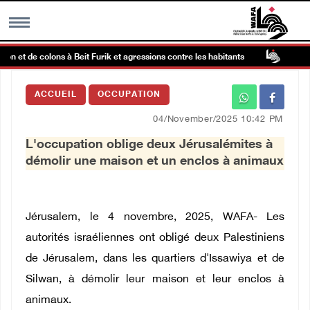
 et de colons à Beit Furik et agressions contre les habitants
La p
MENU
ACCUEIL
OCCUPATION
h
Galerie d’images
04/November/2025 10:42 PM
L'occupation oblige deux Jérusalémites à
Centre palestinien
démolir une maison et un enclos à animaux
rmations
Jérusalem, le 4 novembre, 2025, WAFA- Les
العربية
autorités israéliennes ont obligé deux Palestiniens
de Jérusalem, dans les quartiers d'Issawiya et de
English
Silwan, à démolir leur maison et leur enclos à
animaux.