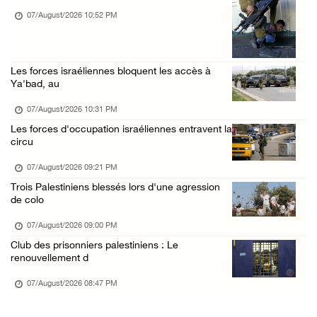
07/August/2026 12:31 PM
07/August/2026 10:52 PM
L’armée israélienne installe un barrage mili ...
07/August/2026 09:18 AM
Les forces israéliennes bloquent les accès à
Nouvelles incursions à Bethléem et Tubas : d ...
Ya'bad, au
07/August/2026 09:03 AM
07/August/2026 10:31 PM
Jérusalem : l'armée israélienne se retire du ...
Les forces d'occupation israéliennes entravent la
07/August/2026 08:54 AM
circu
07/August/2026 09:21 PM
Trois Palestiniens blessés lors d'une agression
de colo
07/August/2026 09:00 PM
Club des prisonniers palestiniens : Le
renouvellement d
07/August/2026 08:47 PM